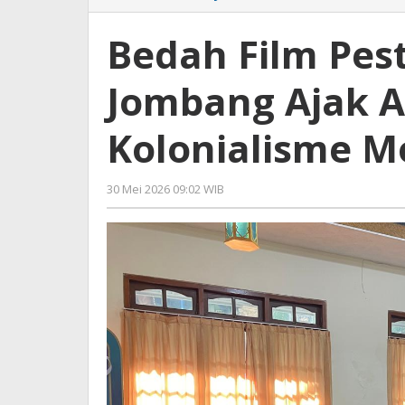
Film
Pesta
Bedah Film Pesta
Babi,
Aliansi
Jombang Ajak A
Inklusi
Jombang
Ajak
Kolonialisme M
Anak
Muda
Kritisi
30 Mei 2026 09:02 WIB
oleh
Kolonialisme
Gagah
Modern
Saputra