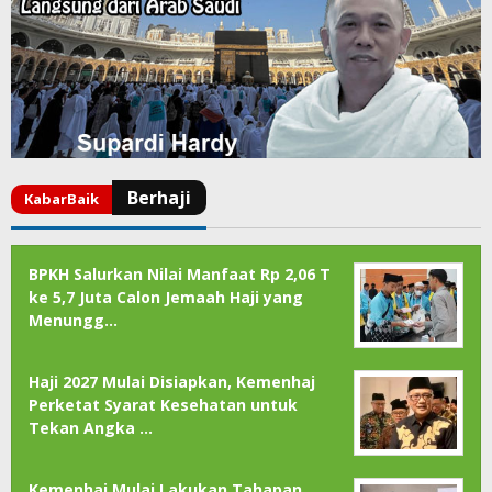
BPKH Salurkan Nilai Manfaat Rp 2,06 T
ke 5,7 Juta Calon Jemaah Haji yang
Menungg…
Haji 2027 Mulai Disiapkan, Kemenhaj
Perketat Syarat Kesehatan untuk
Tekan Angka …
Kemenhaj Mulai Lakukan Tahapan