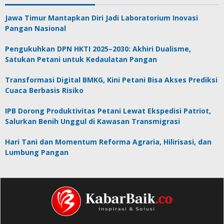
Jawa Timur Mantapkan Diri Jadi Laboratorium Inovasi
Pangan Nasional
Pengukuhkan DPN HKTI 2025–2030: Akhiri Dualisme,
Satukan Petani untuk Kedaulatan Pangan
Transformasi Digital BMKG, Kini Petani Bisa Akses Prediksi
Cuaca Berbasis Risiko
IPB Dorong Produktivitas Petani Lewat Ekspedisi Patriot,
Salurkan Benih Unggul di Kawasan Transmigrasi
Hari Tani dan Momentum Reforma Agraria, Hilirisasi, dan
Lumbung Pangan