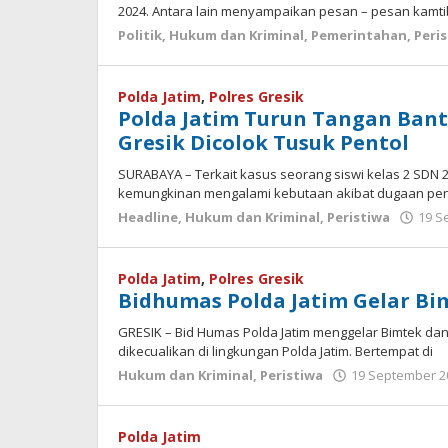
2024. Antara lain menyampaikan pesan – pesan kamt
Politik
,
Hukum dan Kriminal
,
Pemerintahan
,
Peri
Polda Jatim
,
Polres Gresik
Polda Jatim Turun Tangan Bant
Gresik Dicolok Tusuk Pentol
SURABAYA – Terkait kasus seorang siswi kelas 2 SDN 
kemungkinan mengalami kebutaan akibat dugaan pe
Headline
,
Hukum dan Kriminal
,
Peristiwa
19 S
Polda Jatim
,
Polres Gresik
Bidhumas Polda Jatim Gelar Bim
GRESIK – Bid Humas Polda Jatim menggelar Bimtek dan
dikecualikan di lingkungan Polda Jatim. Bertempat di
Hukum dan Kriminal
,
Peristiwa
19 September 2
Polda Jatim