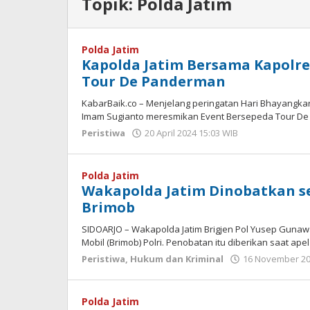
Topik:
Polda Jatim
Polda Jatim
Kapolda Jatim Bersama Kapolre
Tour De Panderman
KabarBaik.co – Menjelang peringatan Hari Bhayangkara 
Imam Sugianto meresmikan Event Bersepeda Tour D
Peristiwa
20 April 2024 15:03 WIB
oleh
Gagah
Saputra
Polda Jatim
Wakapolda Jatim Dinobatkan 
Brimob
SIDOARJO – Wakapolda Jatim Brigjen Pol Yusep Guna
Mobil (Brimob) Polri. Penobatan itu diberikan saat ape
Peristiwa
,
Hukum dan Kriminal
16 November 20
Polda Jatim