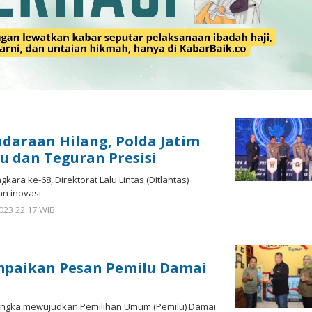
daraan Hilang, Polda Jatim
u dan Teguran Presisi
ara ke-68, Direktorat Lalu Lintas (Ditlantas)
an inovasi
023 22:17 WIB
oleh
Andika
DP
ampaikan Pesan Pemilu Damai
rangka mewujudkan Pemilihan Umum (Pemilu) Damai