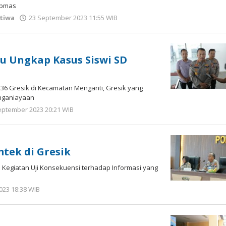
ibmas
stiwa
23 September 2023 11:55 WIB
oleh
Andika
DP
u Ungkap Kasus Siswi SD
236 Gresik di Kecamatan Menganti, Gresik yang
nganiayaan
eptember 2023 20:21 WIB
oleh
Andika
DP
tek di Gresik
 Kegiatan Uji Konsekuensi terhadap Informasi yang
023 18:38 WIB
oleh
Andika
DP