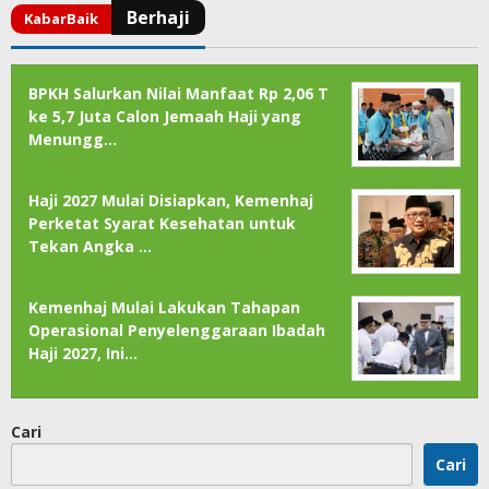
BPKH Salurkan Nilai Manfaat Rp 2,06 T
ke 5,7 Juta Calon Jemaah Haji yang
Menungg…
Haji 2027 Mulai Disiapkan, Kemenhaj
Perketat Syarat Kesehatan untuk
Tekan Angka …
Kemenhaj Mulai Lakukan Tahapan
Operasional Penyelenggaraan Ibadah
Haji 2027, Ini…
Cari
Cari