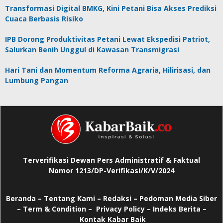
Transformasi Digital BMKG, Kini Petani Bisa Akses Prediksi
Cuaca Berbasis Risiko
IPB Dorong Produktivitas Petani Lewat Ekspedisi Patriot,
Salurkan Benih Unggul di Kawasan Transmigrasi
Hari Tani dan Momentum Reforma Agraria, Hilirisasi, dan
Lumbung Pangan
Terverifikasi Dewan Pers Administratif & Faktual
Nomor 1213/DP-Verifikasi/K/V/2024
Beranda
–
Tentang Kami –
Redaksi –
Pedoman Media Siber
–
Term & Condition –
Privacy Policy
–
Indeks Berita –
Kontak Kabar Baik