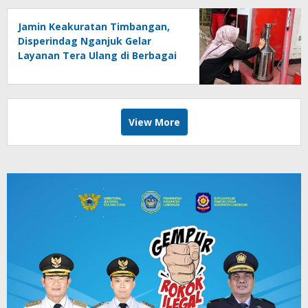
Jamin Keakuratan Timbangan,
Disperindag Nganjuk Gelar
Layanan Tera Ulang di Berbagai
Kecamatan
View More