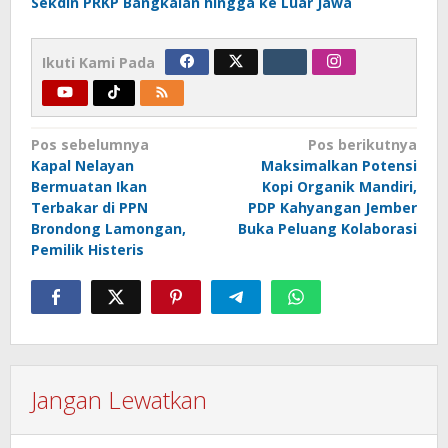
Sekdin PRKP Bangkalan hingga ke Luar Jawa
Ikuti Kami Pada
Navigasi
Pos sebelumnya
Pos berikutnya
Kapal Nelayan
Maksimalkan Potensi
pos
Bermuatan Ikan
Kopi Organik Mandiri,
Terbakar di PPN
PDP Kahyangan Jember
Brondong Lamongan,
Buka Peluang Kolaborasi
Pemilik Histeris
Jangan Lewatkan