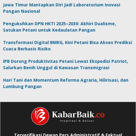
Jawa Timur Mantapkan Diri Jadi Laboratorium Inovasi
Pangan Nasional
Pengukuhkan DPN HKTI 2025–2030: Akhiri Dualisme,
Satukan Petani untuk Kedaulatan Pangan
Transformasi Digital BMKG, Kini Petani Bisa Akses Prediksi
Cuaca Berbasis Risiko
IPB Dorong Produktivitas Petani Lewat Ekspedisi Patriot,
Salurkan Benih Unggul di Kawasan Transmigrasi
Hari Tani dan Momentum Reforma Agraria, Hilirisasi, dan
Lumbung Pangan
Terverifikasi Dewan Pers Administratif & Faktual