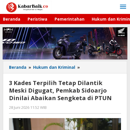
Lewati
ke
konten
Beranda
Peristiwa
Pemerintahan
Hukum dan Krimin
Beranda
»
Hukum dan Kriminal
»
3
Kades
Terpilih
3 Kades Terpilih Tetap Dilantik
Tetap
Meski Digugat, Pemkab Sidoarjo
Dilantik
Dinilai Abaikan Sengketa di PTUN
Meski
Digugat,
28 Juni 2026 11:52 WIB
oleh
Pemkab
Andika
Sidoarjo
DP
Dinilai
Abaikan