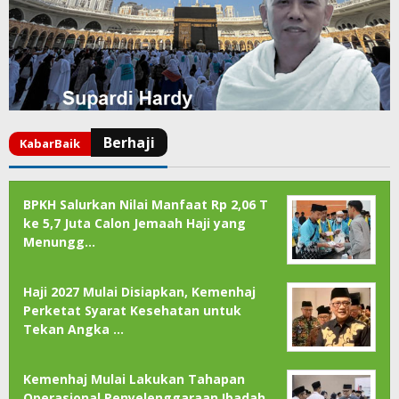
BPKH Salurkan Nilai Manfaat Rp 2,06 T
ke 5,7 Juta Calon Jemaah Haji yang
Menungg…
Haji 2027 Mulai Disiapkan, Kemenhaj
Perketat Syarat Kesehatan untuk
Tekan Angka …
Kemenhaj Mulai Lakukan Tahapan
Operasional Penyelenggaraan Ibadah