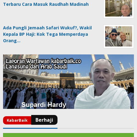
Terbaru Cara Masuk Raudhah Madinah
Ada Pungli Jemaah Safari Wukuf?, Wakil
Kepala BP Haji: Kok Tega Memperdaya
Orang…