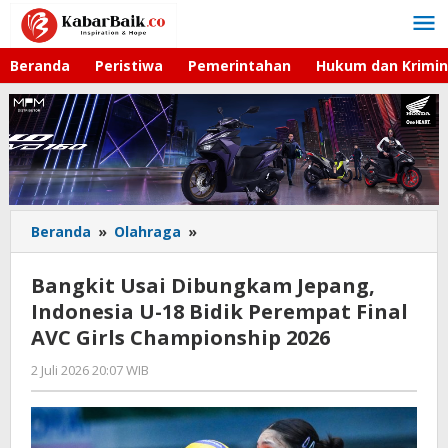
Lewati
ke
konten
Beranda
Peristiwa
Pemerintahan
Hukum dan Krimin
Beranda
»
Olahraga
»
Bangkit
Usai
Dibungkam
Bangkit Usai Dibungkam Jepang,
Jepang,
Indonesia U-18 Bidik Perempat Final
Indonesia
AVC Girls Championship 2026
U-
18
2 Juli 2026 20:07 WIB
oleh
Bidik
Hardy
Perempat
Final
AVC