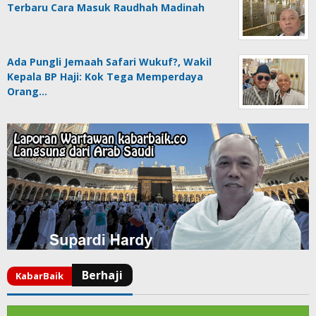
Terbaru Cara Masuk Raudhah Madinah
Ada Pungli Jemaah Safari Wukuf?, Wakil
Kepala BP Haji: Kok Tega Memperdaya
Orang…