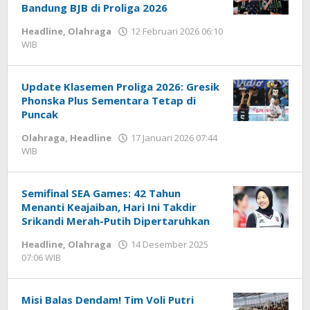
Bandung BJB di Proliga 2026 ​
Headline
,
Olahraga
12 Februari 2026 06:10
WIB
oleh
Hardy
Update Klasemen Proliga 2026: Gresik
Phonska Plus Sementara Tetap di
Puncak
Olahraga
,
Headline
17 Januari 2026 07:44
WIB
oleh
Hardy
Semifinal SEA Games: 42 Tahun
Menanti Keajaiban, Hari Ini Takdir
Srikandi Merah-Putih Dipertaruhkan
Headline
,
Olahraga
14 Desember 2025
07:06 WIB
oleh
Hardy
Misi Balas Dendam! Tim Voli Putri