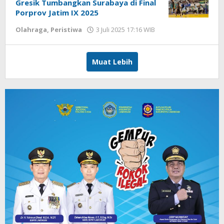
Gresik Tumbangkan Surabaya di Final
Porprov Jatim IX 2025
Olahraga
,
Peristiwa
3 Juli 2025 17:16 WIB
oleh
Andika
DP
Muat Lebih