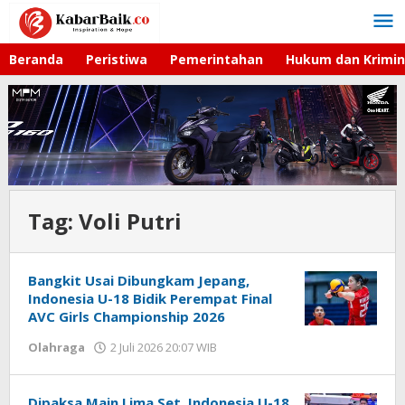
Lewati
ke
konten
Beranda
Peristiwa
Pemerintahan
Hukum dan Krimin
Tag:
Voli Putri
Bangkit Usai Dibungkam Jepang,
Indonesia U-18 Bidik Perempat Final
AVC Girls Championship 2026
Olahraga
2 Juli 2026 20:07 WIB
oleh
Hardy
Dipaksa Main Lima Set, Indonesia U-18