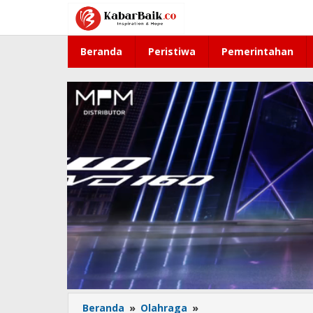
Lewati
ke
konten
Beranda
Peristiwa
Pemerintahan
Beranda
»
Olahraga
»
Deniz