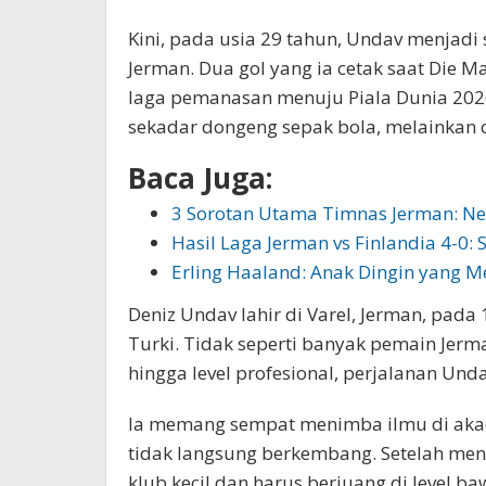
Kini, pada usia 29 tahun, Undav menjadi 
Jerman. Dua gol yang ia cetak saat Die 
laga pemanasan menuju Piala Dunia 202
sekadar dongeng sepak bola, melainkan c
Baca Juga:
3 Sorotan Utama Timnas Jerman: N
Hasil Laga Jerman vs Finlandia 4-0: 
Erling Haaland: Anak Dingin yang
Deniz Undav lahir di Varel, Jerman, pada 
Turki. Tidak seperti banyak pemain Jer
hingga level profesional, perjalanan Und
Ia memang sempat menimba ilmu di akad
tidak langsung berkembang. Setelah me
klub kecil dan harus berjuang di level b