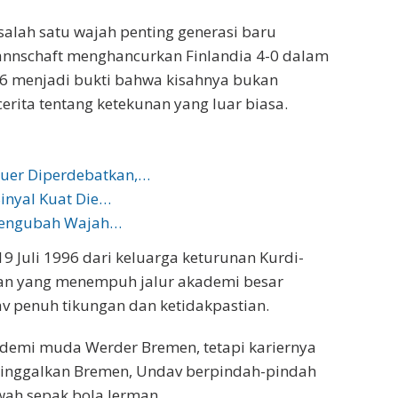
salah satu wajah penting generasi baru
Mannschaft menghancurkan Finlandia 4-0 dalam
6 menjadi bukti bahwa kisahnya bukan
erita tentang ketekunan yang luar biasa.
euer Diperdebatkan,…
Sinyal Kuat Die…
 Mengubah Wajah…
19 Juli 1996 dari keluarga keturunan Kurdi-
man yang menempuh jalur akademi besar
av penuh tikungan dan ketidakpastian.
emi muda Werder Bremen, tetapi kariernya
ninggalkan Bremen, Undav berpindah-pindah
awah sepak bola Jerman.