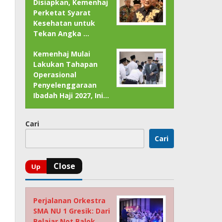
Disiapkan, Kemenhaj
Perketat Syarat
Kesehatan untuk
Tekan Angka …
Kemenhaj Mulai
Lakukan Tahapan
Operasional
Penyelenggaraan
Ibadah Haji 2027, Ini…
Cari
Cari
Perjalanan Orkestra
SMA NU 1 Gresik: Dari
Belajar Not Balok