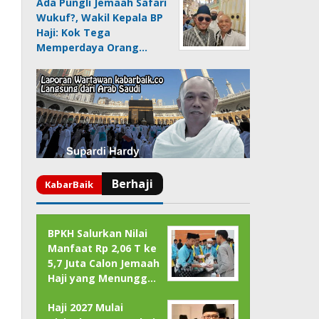
Ada Pungli Jemaah Safari
Wukuf?, Wakil Kepala BP
Haji: Kok Tega
Memperdaya Orang…
BPKH Salurkan Nilai
Manfaat Rp 2,06 T ke
5,7 Juta Calon Jemaah
Haji yang Menungg…
Haji 2027 Mulai