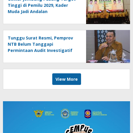
Tinggi di Pemilu 2029, Kader
Muda Jadi Andalan
Tunggu Surat Resmi, Pemprov
NTB Belum Tanggapi
Permintaan Audit Investigatif
Dana BTT
View More