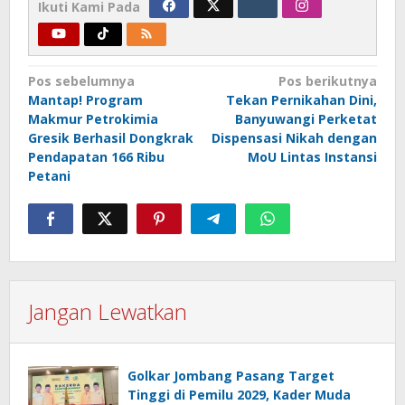
Ikuti Kami Pada
Navigasi
Pos sebelumnya
Pos berikutnya
Mantap! Program
Tekan Pernikahan Dini,
pos
Makmur Petrokimia
Banyuwangi Perketat
Gresik Berhasil Dongkrak
Dispensasi Nikah dengan
Pendapatan 166 Ribu
MoU Lintas Instansi
Petani
Jangan Lewatkan
Golkar Jombang Pasang Target
Tinggi di Pemilu 2029, Kader Muda