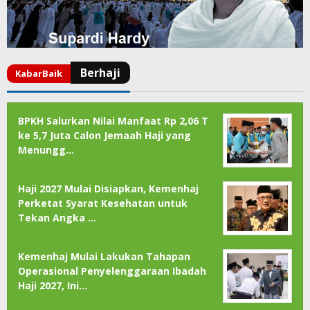
BPKH Salurkan Nilai Manfaat Rp 2,06 T
ke 5,7 Juta Calon Jemaah Haji yang
Menungg…
Haji 2027 Mulai Disiapkan, Kemenhaj
Perketat Syarat Kesehatan untuk
Tekan Angka …
Kemenhaj Mulai Lakukan Tahapan
Operasional Penyelenggaraan Ibadah
Haji 2027, Ini…