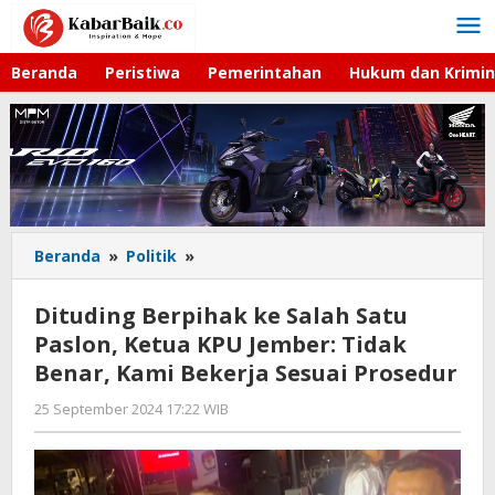
Lewati
ke
konten
Beranda
Peristiwa
Pemerintahan
Hukum dan Krimin
Beranda
»
Politik
»
Dituding
Berpihak
ke
Dituding Berpihak ke Salah Satu
Salah
Paslon, Ketua KPU Jember: Tidak
Satu
Benar, Kami Bekerja Sesuai Prosedur
Paslon,
Ketua
25 September 2024 17:22 WIB
oleh
KPU
Gagah
Jember:
Saputra
Tidak
Benar,