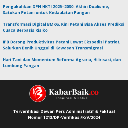
Pengukuhkan DPN HKTI 2025–2030: Akhiri Dualisme,
Satukan Petani untuk Kedaulatan Pangan
Transformasi Digital BMKG, Kini Petani Bisa Akses Prediksi
Cuaca Berbasis Risiko
IPB Dorong Produktivitas Petani Lewat Ekspedisi Patriot,
Salurkan Benih Unggul di Kawasan Transmigrasi
Hari Tani dan Momentum Reforma Agraria, Hilirisasi, dan
Lumbung Pangan
Terverifikasi Dewan Pers Administratif & Faktual
Nomor 1213/DP-Verifikasi/K/V/2024