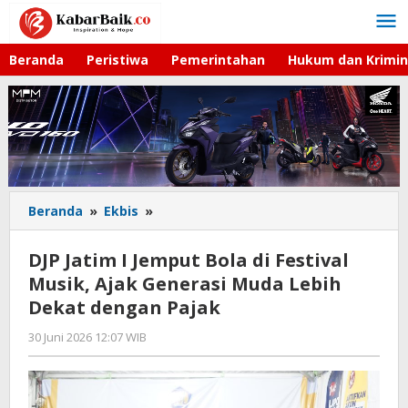
Lewati
ke
konten
Beranda
Peristiwa
Pemerintahan
Hukum dan Krimin
Beranda
»
Ekbis
»
DJP
Jatim
I
DJP Jatim I Jemput Bola di Festival
Jemput
Musik, Ajak Generasi Muda Lebih
Bola
Dekat dengan Pajak
di
Festival
30 Juni 2026 12:07 WIB
oleh
Musik,
Imam
Ajak
WD
Generasi
Muda