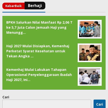
BPKH Salurkan Nilai Manfaat Rp 2,06 T
ke 5,7 Juta Calon Jemaah Haji yang
Menungg…
Haji 2027 Mulai Disiapkan, Kemenhaj
Perketat Syarat Kesehatan untuk
Tekan Angka …
Kemenhaj Mulai Lakukan Tahapan
Operasional Penyelenggaraan Ibadah
Haji 2027, Ini…
Cari
Cari