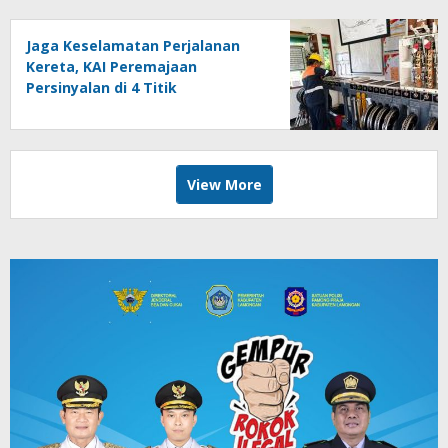
Jaga Keselamatan Perjalanan
Kereta, KAI Peremajaan
Persinyalan di 4 Titik
Banyuwangi
View More