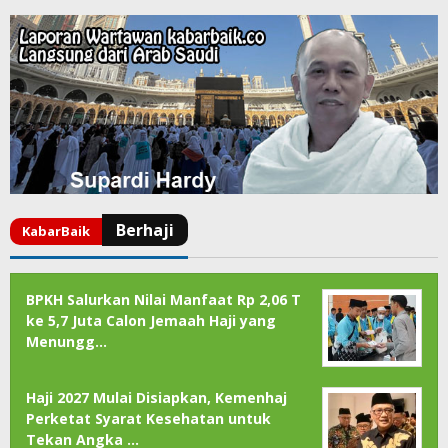
BPKH Salurkan Nilai Manfaat Rp 2,06 T
ke 5,7 Juta Calon Jemaah Haji yang
Menungg…
Haji 2027 Mulai Disiapkan, Kemenhaj
Perketat Syarat Kesehatan untuk
Tekan Angka …