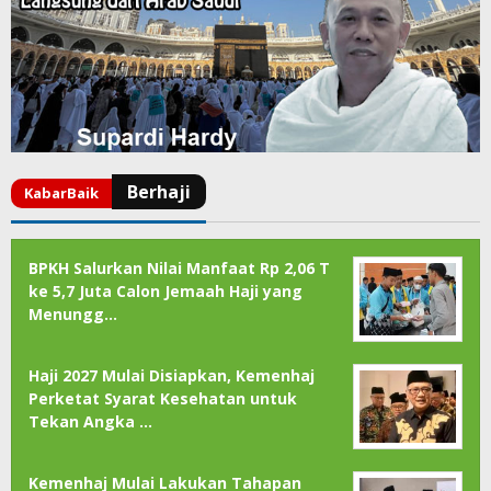
BPKH Salurkan Nilai Manfaat Rp 2,06 T
ke 5,7 Juta Calon Jemaah Haji yang
Menungg…
Haji 2027 Mulai Disiapkan, Kemenhaj
Perketat Syarat Kesehatan untuk
Tekan Angka …
Kemenhaj Mulai Lakukan Tahapan