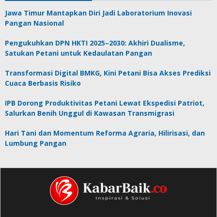
Jawa Timur Mantapkan Diri Jadi Laboratorium Inovasi
Pangan Nasional
Pengukuhkan DPN HKTI 2025–2030: Akhiri Dualisme,
Satukan Petani untuk Kedaulatan Pangan
Transformasi Digital BMKG, Kini Petani Bisa Akses Prediksi
Cuaca Berbasis Risiko
IPB Dorong Produktivitas Petani Lewat Ekspedisi Patriot,
Salurkan Benih Unggul di Kawasan Transmigrasi
Hari Tani dan Momentum Reforma Agraria, Hilirisasi, dan
Lumbung Pangan