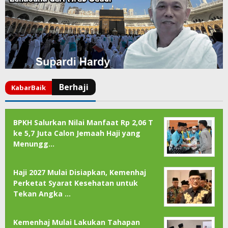
BPKH Salurkan Nilai Manfaat Rp 2,06 T
ke 5,7 Juta Calon Jemaah Haji yang
Menungg…
Haji 2027 Mulai Disiapkan, Kemenhaj
Perketat Syarat Kesehatan untuk
Tekan Angka …
Kemenhaj Mulai Lakukan Tahapan