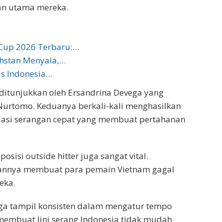
an utama mereka.
Cup 2026 Terbaru:…
khstan Menyala,…
as Indonesia…
 ditunjukkan oleh Ersandrina Devega yang
 Nurtomo. Keduanya berkali-kali menghasilkan
ariasi serangan cepat yang membuat pertahanan
posisi outside hitter juga sangat vital.
skannya membuat para pemain Vietnam gagal
eka.
juga tampil konsisten dalam mengatur tempo
f membuat lini serang Indonesia tidak mudah