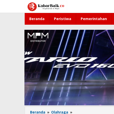
Lewati
ke
konten
Beranda
Peristiwa
Pemerintahan
Beranda
»
Olahraga
»
Indonesia