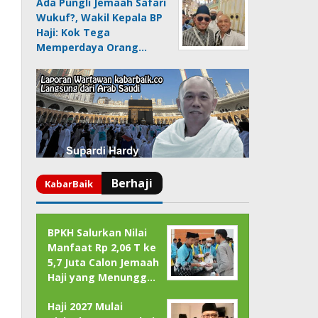
Ada Pungli Jemaah Safari
Wukuf?, Wakil Kepala BP
Haji: Kok Tega
Memperdaya Orang…
BPKH Salurkan Nilai
Manfaat Rp 2,06 T ke
5,7 Juta Calon Jemaah
Haji yang Menungg…
Haji 2027 Mulai