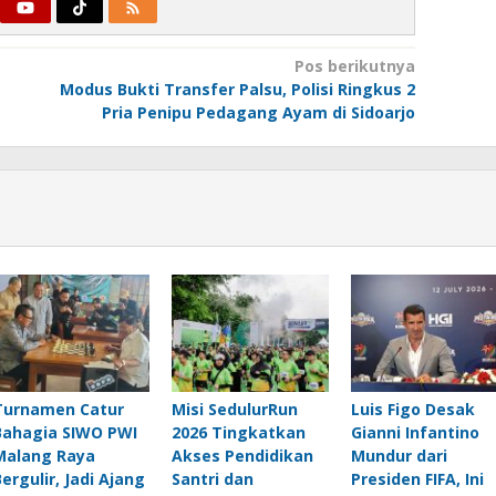
Pos berikutnya
Modus Bukti Transfer Palsu, Polisi Ringkus 2
Pria Penipu Pedagang Ayam di Sidoarjo
Turnamen Catur
Misi SedulurRun
Luis Figo Desak
Bahagia SIWO PWI
2026 Tingkatkan
Gianni Infantino
Malang Raya
Akses Pendidikan
Mundur dari
Bergulir, Jadi Ajang
Santri dan
Presiden FIFA, Ini