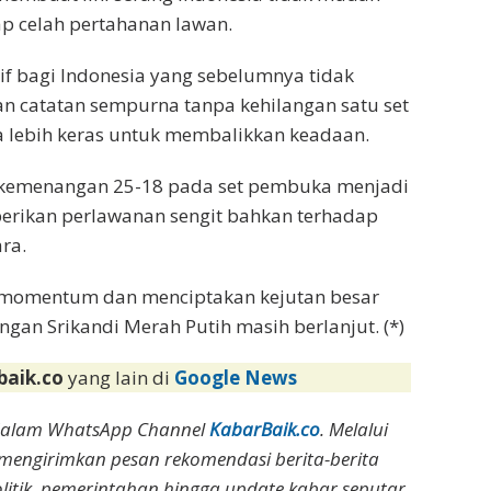
 celah pertahanan lawan.
itif bagi Indonesia yang sebelumnya tidak
n catatan sempurna tanpa kehilangan satu set
a lebih keras untuk membalikkan keadaan.
 kemenangan 25-18 pada set pembuka menjadi
rikan perlawanan sengit bahkan terhadap
ra.
omentum dan menciptakan kejutan besar
n Srikandi Merah Putih masih berlanjut. (*)
baik.co
yang lain di
Google News
dalam WhatsApp Channel
KabarBaik.co
. Melalui
 mengirimkan pesan rekomendasi berita-berita
olitik, pemerintahan hingga update kabar seputar