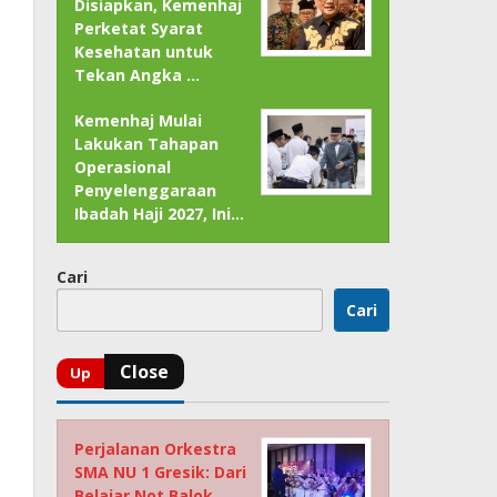
Disiapkan, Kemenhaj
Perketat Syarat
Kesehatan untuk
Tekan Angka …
Kemenhaj Mulai
Lakukan Tahapan
Operasional
Penyelenggaraan
Ibadah Haji 2027, Ini…
Cari
Cari
Perjalanan Orkestra
SMA NU 1 Gresik: Dari
Belajar Not Balok