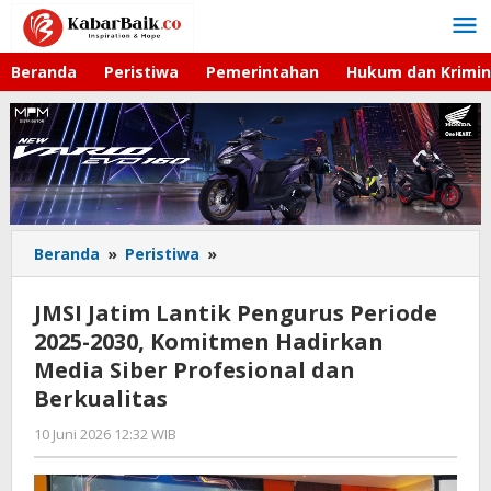
Lewati
ke
konten
Beranda
Peristiwa
Pemerintahan
Hukum dan Krimin
Beranda
»
Peristiwa
»
JMSI
Jatim
Lantik
JMSI Jatim Lantik Pengurus Periode
Pengurus
2025-2030, Komitmen Hadirkan
Periode
Media Siber Profesional dan
2025-
2030,
Berkualitas
Komitmen
10 Juni 2026 12:32 WIB
oleh
Hadirkan
Imam
Media
WD
Siber