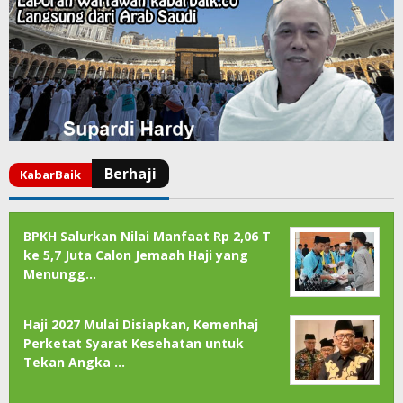
BPKH Salurkan Nilai Manfaat Rp 2,06 T
ke 5,7 Juta Calon Jemaah Haji yang
Menungg…
Haji 2027 Mulai Disiapkan, Kemenhaj
Perketat Syarat Kesehatan untuk
Tekan Angka …