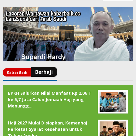
BPKH Salurkan Nilai Manfaat Rp 2,06 T
ke 5,7 Juta Calon Jemaah Haji yang
Menungg…
Haji 2027 Mulai Disiapkan, Kemenhaj
Perketat Syarat Kesehatan untuk
Tekan Angka …