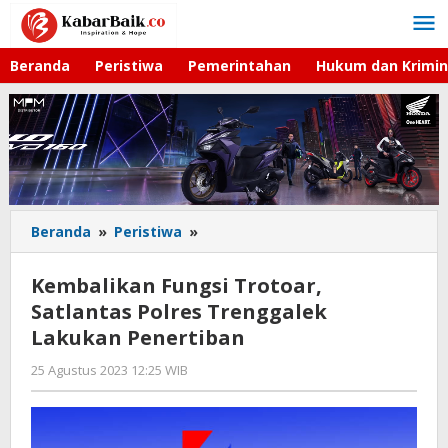
Lewati
ke
konten
Beranda
Peristiwa
Pemerintahan
Hukum dan Krimin
Beranda
»
Peristiwa
»
Kembalikan
Fungsi
Trotoar,
Kembalikan Fungsi Trotoar,
Satlantas
Satlantas Polres Trenggalek
Polres
Lakukan Penertiban
Trenggalek
Lakukan
25 Agustus 2023 12:25 WIB
oleh
Penertiban
Kabar
Baik
02