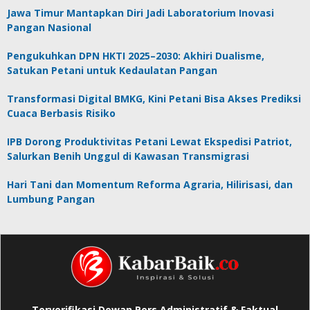
Jawa Timur Mantapkan Diri Jadi Laboratorium Inovasi
Pangan Nasional
Pengukuhkan DPN HKTI 2025–2030: Akhiri Dualisme,
Satukan Petani untuk Kedaulatan Pangan
Transformasi Digital BMKG, Kini Petani Bisa Akses Prediksi
Cuaca Berbasis Risiko
IPB Dorong Produktivitas Petani Lewat Ekspedisi Patriot,
Salurkan Benih Unggul di Kawasan Transmigrasi
Hari Tani dan Momentum Reforma Agraria, Hilirisasi, dan
Lumbung Pangan
Terverifikasi Dewan Pers Administratif & Faktual