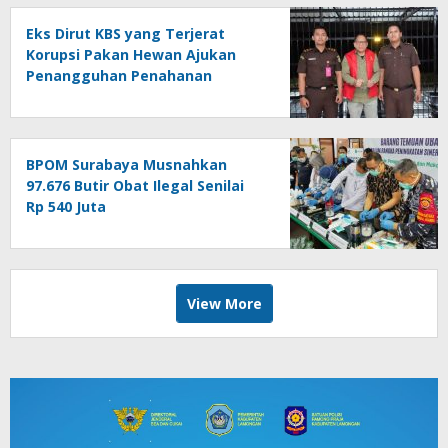
Eks Dirut KBS yang Terjerat
Korupsi Pakan Hewan Ajukan
Penangguhan Penahanan
BPOM Surabaya Musnahkan
97.676 Butir Obat Ilegal Senilai
Rp 540 Juta
View More