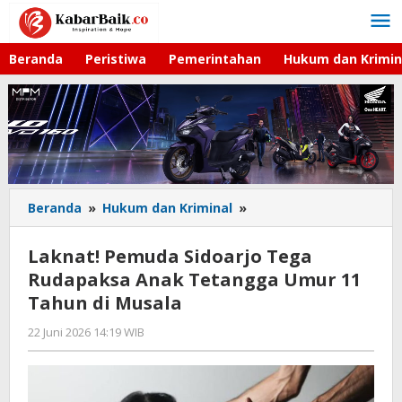
Lewati
ke
konten
Beranda
Peristiwa
Pemerintahan
Hukum dan Krimin
Beranda
»
Hukum dan Kriminal
»
Laknat!
Pemuda
Sidoarjo
Laknat! Pemuda Sidoarjo Tega
Tega
Rudapaksa Anak Tetangga Umur 11
Rudapaksa
Tahun di Musala
Anak
Tetangga
22 Juni 2026 14:19 WIB
oleh
Umur
Andika
11
DP
Tahun
di