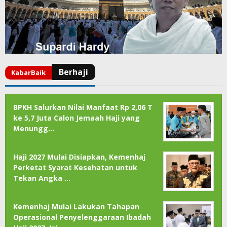
BPKH Salurkan Nilai Manfaat Rp 2,06 T
ke 5,7 Juta Calon Jemaah Haji yang
Menungg…
Haji 2027 Mulai Disiapkan, Kemenhaj
Perketat Syarat Kesehatan untuk
Tekan Angka …
Kemenhaj Mulai Lakukan Tahapan
Operasional Penyelenggaraan Ibadah