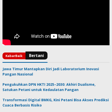
Jawa Timur Mantapkan Diri Jadi Laboratorium Inovasi
Pangan Nasional
Pengukuhkan DPN HKTI 2025–2030: Akhiri Dualisme,
Satukan Petani untuk Kedaulatan Pangan
Transformasi Digital BMKG, Kini Petani Bisa Akses Prediksi
Cuaca Berbasis Risiko