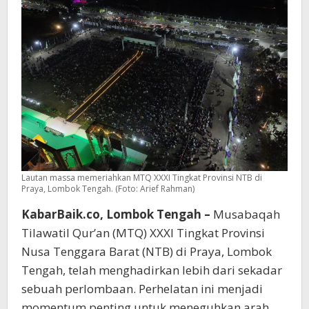
Al-
Qur’an
Lautan massa memeriahkan MTQ XXXI Tingkat Provinsi NTB di
Praya, Lombok Tengah. (Foto: Arief Rahman)
KabarBaik.co, Lombok Tengah –
Musabaqah
Tilawatil Qur’an (MTQ) XXXI Tingkat Provinsi
Nusa Tenggara Barat (NTB) di Praya, Lombok
Tengah, telah menghadirkan lebih dari sekadar
sebuah perlombaan. Perhelatan ini menjadi
momentum penting untuk meneguhkan arah