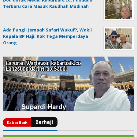
Terbaru Cara Masuk Raudhah Madinah
Ada Pungli Jemaah Safari Wukuf?, Wakil
Kepala BP Haji: Kok Tega Memperdaya
Orang…