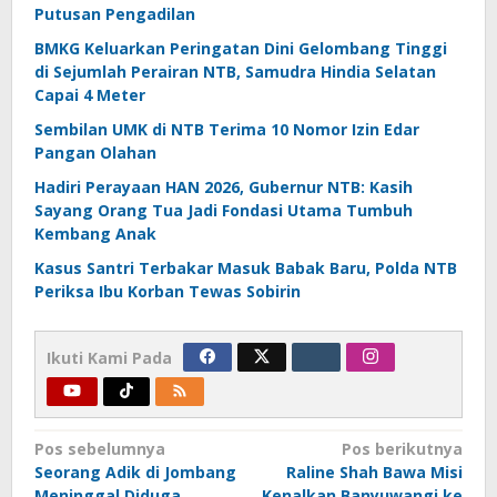
Putusan Pengadilan
BMKG Keluarkan Peringatan Dini Gelombang Tinggi
di Sejumlah Perairan NTB, Samudra Hindia Selatan
Capai 4 Meter
Sembilan UMK di NTB Terima 10 Nomor Izin Edar
Pangan Olahan
Hadiri Perayaan HAN 2026, Gubernur NTB: Kasih
Sayang Orang Tua Jadi Fondasi Utama Tumbuh
Kembang Anak
Kasus Santri Terbakar Masuk Babak Baru, Polda NTB
Periksa Ibu Korban Tewas Sobirin
Ikuti Kami Pada
Navigasi
Pos sebelumnya
Pos berikutnya
Seorang Adik di Jombang
Raline Shah Bawa Misi
pos
Meninggal Diduga
Kenalkan Banyuwangi ke