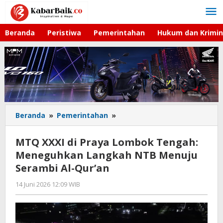
Lewati
ke
konten
Beranda
Peristiwa
Pemerintahan
Hukum dan Krimin
Beranda
»
Pemerintahan
»
MTQ
XXXI
di
MTQ XXXI di Praya Lombok Tengah:
Praya
Meneguhkan Langkah NTB Menuju
Lombok
Serambi Al-Qur’an
Tengah:
Meneguhkan
14 Juni 2026 12:09 WIB
oleh
Langkah
Faisal
NTB
Menuju
Serambi