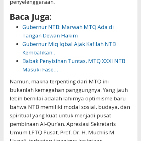
penyelenggaraan.
Baca Juga:
Gubernur NTB: Marwah MTQ Ada di
Tangan Dewan Hakim
Gubernur Miq Iqbal Ajak Kafilah NTB
Kembalikan…
Babak Penyisihan Tuntas, MTQ XXXI NTB
Masuki Fase…
Namun, makna terpenting dari MTQ ini
bukanlah kemegahan panggungnya. Yang jauh
lebih bernilai adalah lahirnya optimisme baru
bahwa NTB memiliki modal sosial, budaya, dan
spiritual yang kuat untuk menjadi pusat
pembinaan Al-Qur’an. Apresiasi Sekretaris
Umum LPTQ Pusat, Prof. Dr. H. Muchlis M.
Hanafi, terhadap tingginya kecintaan