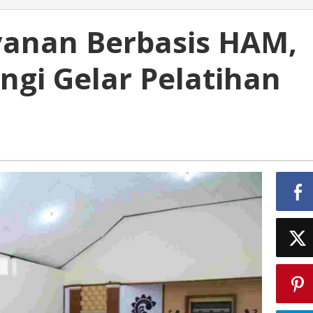
yanan Berbasis HAM,
gi Gelar Pelatihan
i