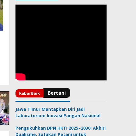
Jawa Timur Mantapkan Diri Jadi
Laboratorium Inovasi Pangan Nasional
Pengukuhkan DPN HKTI 2025–2030: Akhiri
Dualisme, Satukan Petani untuk