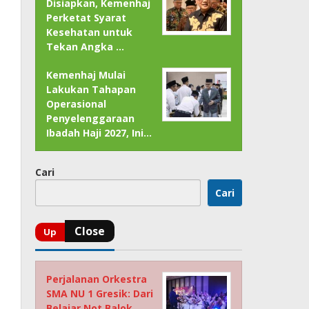
Disiapkan, Kemenhaj
Perketat Syarat
Kesehatan untuk
Tekan Angka …
Kemenhaj Mulai
Lakukan Tahapan
Operasional
Penyelenggaraan
Ibadah Haji 2027, Ini…
Cari
Cari
Perjalanan Orkestra
SMA NU 1 Gresik: Dari
Belajar Not Balok