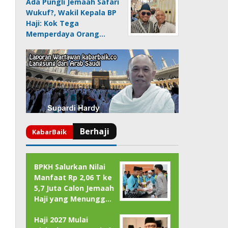
Ada Pungli Jemaah Safari
Wukuf?, Wakil Kepala BP
Haji: Kok Tega
Memperdaya Orang…
BPKH Salurkan Nilai
Manfaat Rp 2,06 T ke
5,7 Juta Calon Jemaah
Haji yang Menungg…
Haji 2027 Mulai