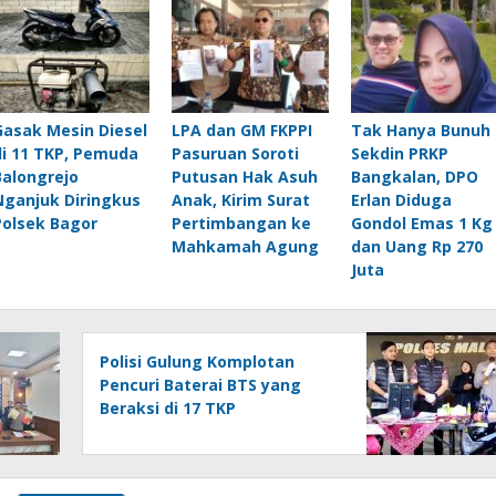
Gasak Mesin Diesel
LPA dan GM FKPPI
Tak Hanya Bunuh
di 11 TKP, Pemuda
Pasuruan Soroti
Sekdin PRKP
Balongrejo
Putusan Hak Asuh
Bangkalan, DPO
Nganjuk Diringkus
Anak, Kirim Surat
Erlan Diduga
Polsek Bagor
Pertimbangan ke
Gondol Emas 1 Kg
Mahkamah Agung
dan Uang Rp 270
Juta
Polisi Gulung Komplotan
Pencuri Baterai BTS yang
Beraksi di 17 TKP