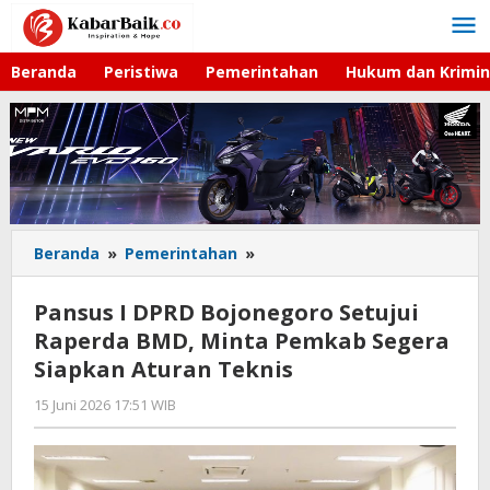
Lewati
ke
konten
Beranda
Peristiwa
Pemerintahan
Hukum dan Krimin
Beranda
»
Pemerintahan
»
Pansus
I
DPRD
Pansus I DPRD Bojonegoro Setujui
Bojonegoro
Raperda BMD, Minta Pemkab Segera
Setujui
Siapkan Aturan Teknis
Raperda
BMD,
15 Juni 2026 17:51 WIB
oleh
Minta
Andika
Pemkab
DP
Segera
Siapkan