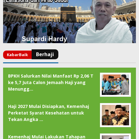
BPKH Salurkan Nilai Manfaat Rp 2,06 T
ke 5,7 Juta Calon Jemaah Haji yang
Menungg…
Haji 2027 Mulai Disiapkan, Kemenhaj
Perketat Syarat Kesehatan untuk
Tekan Angka …
Kemenhaj Mulai Lakukan Tahapan