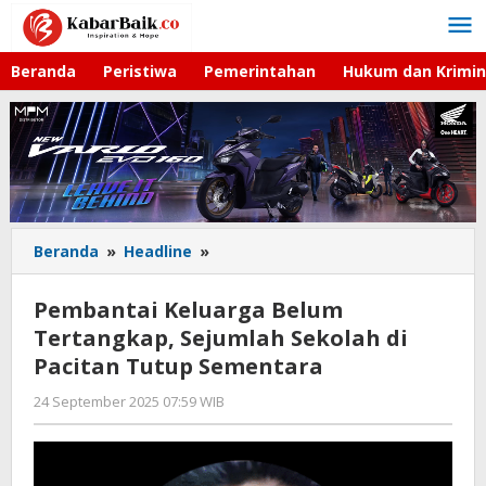
Lewati
ke
konten
Beranda
Peristiwa
Pemerintahan
Hukum dan Krimin
Beranda
»
Headline
»
Pembantai
Keluarga
Belum
Pembantai Keluarga Belum
Tertangkap,
Tertangkap, Sejumlah Sekolah di
Sejumlah
Pacitan Tutup Sementara
Sekolah
di
24 September 2025 07:59 WIB
oleh
Pacitan
Hardy
Tutup
Sementara