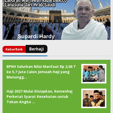
BPKH Salurkan Nilai Manfaat Rp 2,06 T
ke 5,7 Juta Calon Jemaah Haji yang
Menungg…
Haji 2027 Mulai Disiapkan, Kemenhaj
Perketat Syarat Kesehatan untuk
Tekan Angka …