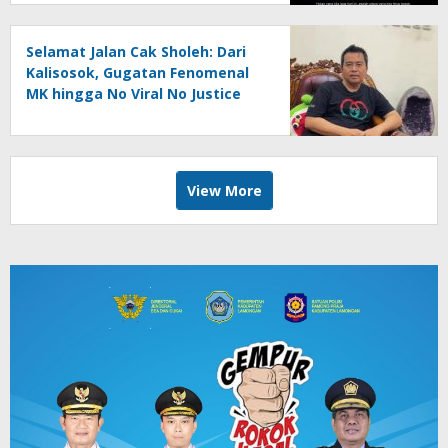
Selamat Jalan Cak Sholeh: Dari
Kalisosok, Gugatan Fenomenal
MK hingga No Viral No Justice
View More