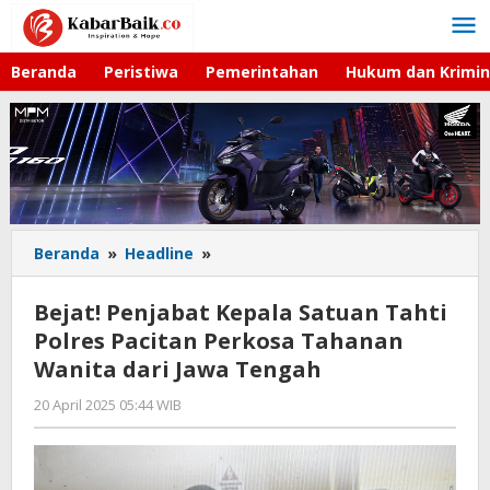
Lewati
ke
konten
Beranda
Peristiwa
Pemerintahan
Hukum dan Krimin
Beranda
»
Headline
»
Bejat!
Penjabat
Kepala
Bejat! Penjabat Kepala Satuan Tahti
Satuan
Polres Pacitan Perkosa Tahanan
Tahti
Wanita dari Jawa Tengah
Polres
Pacitan
20 April 2025 05:44 WIB
oleh
Perkosa
Hardy
Tahanan
Wanita
dari