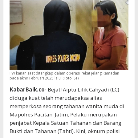
Jawa
Tengah
PW kanan saat ditangkap dalam operasi Pekat jelang Ramadan
pada akhir Februari 2025 lalu. (Foto IST)
KabarBaik.co-
Bejat! Aiptu Lilik Cahyadi (LC)
diduga kuat telah merudapaksa alias
memperkosa seorang tahanan wanita muda di
Mapolres Pacitan, Jatim, Pelaku merupakan
penjabat Kepala Satuan Tahanan dan Barang
Bukti dan Tahanan (Tahti). Kini, oknum polisi