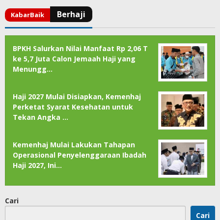
BPKH Salurkan Nilai Manfaat Rp 2,06 T
ke 5,7 Juta Calon Jemaah Haji yang
Menungg…
Haji 2027 Mulai Disiapkan, Kemenhaj
Perketat Syarat Kesehatan untuk
Tekan Angka …
Kemenhaj Mulai Lakukan Tahapan
Operasional Penyelenggaraan Ibadah
Haji 2027, Ini…
Cari
Cari