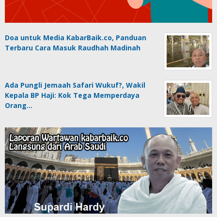
Doa untuk Media KabarBaik.co, Panduan
Terbaru Cara Masuk Raudhah Madinah
Ada Pungli Jemaah Safari Wukuf?, Wakil
Kepala BP Haji: Kok Tega Memperdaya
Orang…