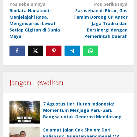
Navigasi
Pos sebelumnya
Pos berikutnya
Biodata Nanakoot:
Sarasehan di Blitar, Gus
pos
Menjelajahi Rasa,
Tamim Dorong GP Ansor
Menginspirasi Lewat
Jaga Tradisi dan
Setiap Gigitan di Dunia
Bersinergi dengan
Maya
Pemerintah Daerah
Jangan Lewatkan
7 Agustus Hari Hutan Indonesia:
Momentum Menjaga Paru-paru
Bangsa untuk Generasi Mendatang
Selamat Jalan Cak Sholeh: Dari
Kalisosok, Gugatan Fenomenal MK