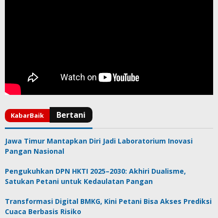
Jawa Timur Mantapkan Diri Jadi Laboratorium Inovasi
Pangan Nasional
Pengukuhkan DPN HKTI 2025–2030: Akhiri Dualisme,
Satukan Petani untuk Kedaulatan Pangan
Transformasi Digital BMKG, Kini Petani Bisa Akses Prediksi
Cuaca Berbasis Risiko