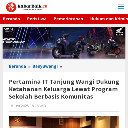
Lewati
ke
konten
Beranda
Peristiwa
Pemerintahan
Hukum dan Krimin
Beranda
»
Banyuwangi
»
Pertamina
IT
Tanjung
Pertamina IT Tanjung Wangi Dukung
Wangi
Ketahanan Keluarga Lewat Program
Dukung
Sekolah Berbasis Komunitas
Ketahanan
Keluarga
18 Juni 2025 18:26 WIB
oleh
Lewat
Gagah
Program
Saputra
Sekolah
Berbasis