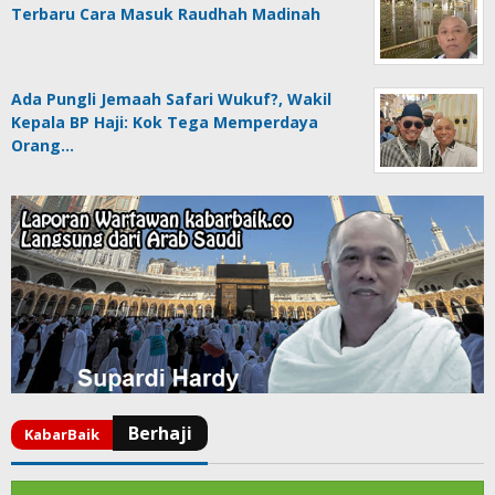
Terbaru Cara Masuk Raudhah Madinah
Ada Pungli Jemaah Safari Wukuf?, Wakil
Kepala BP Haji: Kok Tega Memperdaya
Orang…