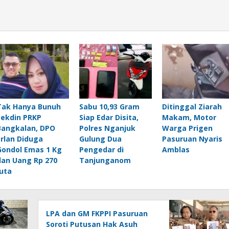
Tak Hanya Bunuh
Sabu 10,93 Gram
Ditinggal Ziarah
Sekdin PRKP
Siap Edar Disita,
Makam, Motor
Bangkalan, DPO
Polres Nganjuk
Warga Prigen
Erlan Diduga
Gulung Dua
Pasuruan Nyaris
Gondol Emas 1 Kg
Pengedar di
Amblas
dan Uang Rp 270
Tanjunganom
Juta
LPA dan GM FKPPI Pasuruan
Soroti Putusan Hak Asuh