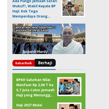
Ada Pungli Jemaah Safari
Wukuf?, Wakil Kepala BP
Haji: Kok Tega
Memperdaya Orang…
BPKH Salurkan Nilai
Manfaat Rp 2,06 T ke
5,7 Juta Calon Jemaah
Haji yang Menungg…
Haji 2027 Mulai