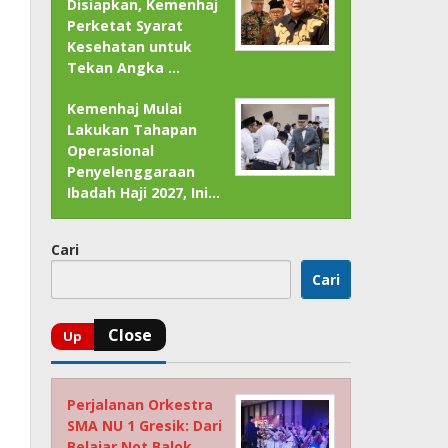
Disiapkan, Kemenhaj
Perketat Syarat
Kesehatan untuk
Tekan Angka …
Kemenhaj Mulai
Lakukan Tahapan
Operasional
Penyelenggaraan
Ibadah Haji 2027, Ini…
Cari
Cari
Perjalanan Orkestra
SMA NU 1 Gresik: Dari
Belajar Not Balok