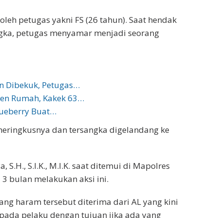
leh petugas yakni FS (26 tahun). Saat hendak
gka, petugas menyamar menjadi seorang
an Dibekuk, Petugas…
den Rumah, Kakek 63…
lueberry Buat…
 meringkusnya dan tersangka digelandang ke
S.H., S.I.K., M.I.K. saat ditemui di Mapolres
3 bulan melakukan aksi ini.
ang haram tersebut diterima dari AL yang kini
kepada pelaku dengan tujuan jika ada yang