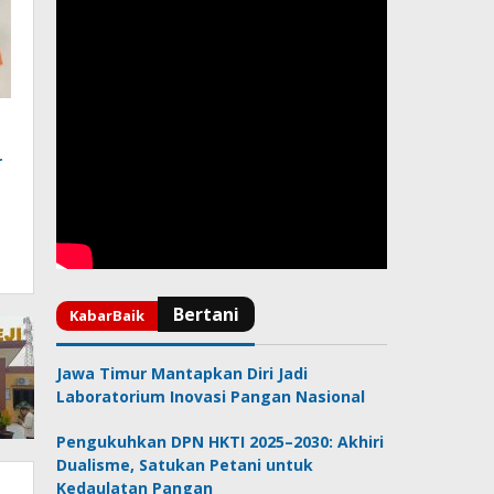
r
Jawa Timur Mantapkan Diri Jadi
Laboratorium Inovasi Pangan Nasional
Pengukuhkan DPN HKTI 2025–2030: Akhiri
Dualisme, Satukan Petani untuk
Kedaulatan Pangan