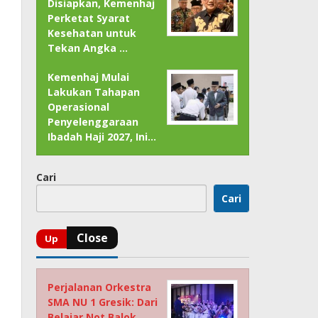
Disiapkan, Kemenhaj
Perketat Syarat
Kesehatan untuk
Tekan Angka …
Kemenhaj Mulai
Lakukan Tahapan
Operasional
Penyelenggaraan
Ibadah Haji 2027, Ini…
Cari
Cari
Perjalanan Orkestra
SMA NU 1 Gresik: Dari
Belajar Not Balok