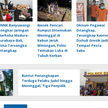
BNNK Banyuwangi
Nenek Pencari
Oknum Pegawai
Bongkar Jaringan
Rumput Ditemukan
Ditangkap,
Narkoba Madura-
Meninggal di
Terungkap Kanto
Surabaya-Bali,
Kebun Jeruk
Dishub Gresik Jadi
Lima Tersangka
Winongan, Polisi
Tempat Pesta
Ditangkap
Temukan Luka di
Sabu
Tubuh Korban
Buntut Penangkapan
Terduga Pelaku Judol hingga
Meninggal, Tiga Penyidik
Polsek Beji Dimutasi