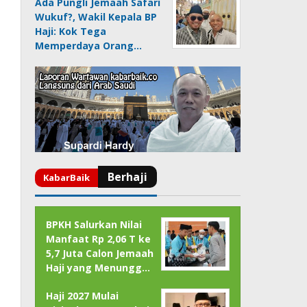
Ada Pungli Jemaah Safari
Wukuf?, Wakil Kepala BP
Haji: Kok Tega
Memperdaya Orang…
BPKH Salurkan Nilai
Manfaat Rp 2,06 T ke
5,7 Juta Calon Jemaah
Haji yang Menungg…
Haji 2027 Mulai