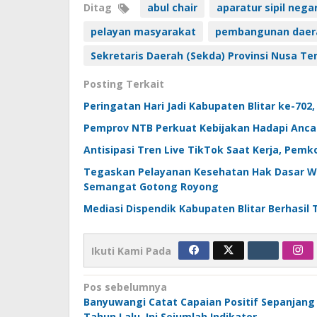
Ditag
abul chair
aparatur sipil nega
pelayan masyarakat
pembangunan daer
Sekretaris Daerah (Sekda) Provinsi Nusa Te
Posting Terkait
Peringatan Hari Jadi Kabupaten Blitar ke-70
Pemprov NTB Perkuat Kebijakan Hadapi Anca
Antisipasi Tren Live TikTok Saat Kerja, Pemk
Tegaskan Pelayanan Kesehatan Hak Dasar W
Semangat Gotong Royong
Mediasi Dispendik Kabupaten Blitar Berhasil
Ikuti Kami Pada
Navigasi
Pos sebelumnya
Banyuwangi Catat Capaian Positif Sepanjang
pos
Tahun Lalu, Ini Sejumlah Indikator