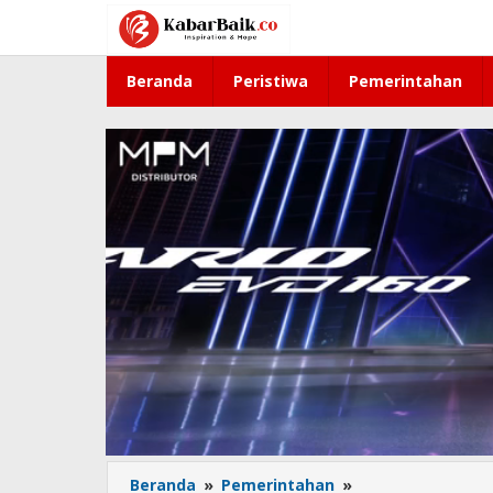
Lewati
ke
konten
Beranda
Peristiwa
Pemerintahan
Beranda
»
Pemerintahan
»
Sekda