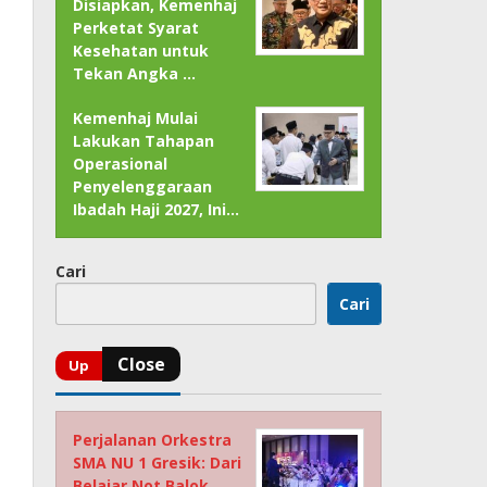
Disiapkan, Kemenhaj
Perketat Syarat
Kesehatan untuk
Tekan Angka …
Kemenhaj Mulai
Lakukan Tahapan
Operasional
Penyelenggaraan
Ibadah Haji 2027, Ini…
Cari
Cari
Perjalanan Orkestra
SMA NU 1 Gresik: Dari
Belajar Not Balok