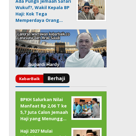
Ada Pungli Jemaah Safari
Wukuf?, Wakil Kepala BP
Haji: Kok Tega
Memperdaya Orang…
BPKH Salurkan Nilai
Manfaat Rp 2,06 T ke
5,7 Juta Calon Jemaah
Haji yang Menungg…
Haji 2027 Mulai