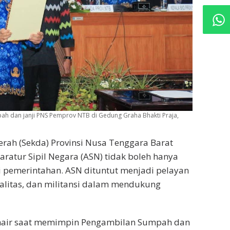
h dan janji PNS Pemprov NTB di Gedung Graha Bhakti Praja,
erah (Sekda) Provinsi Nusa Tenggara Barat
ratur Sipil Negara (ASN) tidak boleh hanya
i pemerintahan. ASN dituntut menjadi pelayan
alitas, dan militansi dalam mendukung
Chair saat memimpin Pengambilan Sumpah dan