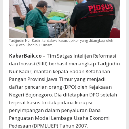
Tim
SIRI
di
Jakarta
Tadjjudin Nur Kadir, terdakwa kasus tipikor yang ditangkap oleh
SIRI. (Foto: Shohibul Umam)
KabarBaik.co
– Tim Satgas Intelijen Reformasi
dan Inovasi (SIRI) berhasil menangkap Tadjjudin
Nur Kadir, mantan kepala Badan Ketahanan
Pangan Provinsi Jawa Timur yang menjadi
daftar pencarian orang (DPO) oleh Kejaksaan
Negeri Bojonegoro. Dia ditetapkan DPO setelah
terjerat kasus tindak pidana korupsi
penyimpangan dalam penyaluran Dana
Penguatan Modal Lembaga Usaha Ekonomi
Pedesaan (DPMLUEP) Tahun 2007.