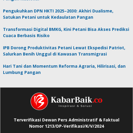
Pengukuhkan DPN HKTI 2025–2030: Akhiri Dualisme,
Satukan Petani untuk Kedaulatan Pangan
Transformasi Digital BMKG, Kini Petani Bisa Akses Prediksi
Cuaca Berbasis Risiko
IPB Dorong Produktivitas Petani Lewat Ekspedisi Patriot,
Salurkan Benih Unggul di Kawasan Transmigrasi
Hari Tani dan Momentum Reforma Agraria, Hilirisasi, dan
Lumbung Pangan
Terverifikasi Dewan Pers Administratif & Faktual
Nomor 1213/DP-Verifikasi/K/V/2024