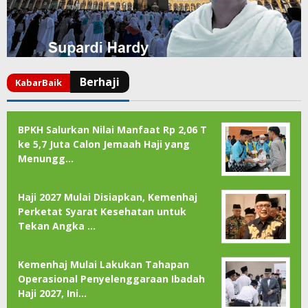
BPKH Salurkan Nilai Manfaat Rp 2,06 T
ke 5,7 Juta Calon Jemaah Haji yang
Menungg…
Haji 2027 Mulai Disiapkan, Kemenhaj
Perketat Syarat Kesehatan untuk
Tekan Angka …
Kemenhaj Mulai Lakukan Tahapan
Operasional Penyelenggaraan Ibadah
Haji 2027, Ini…