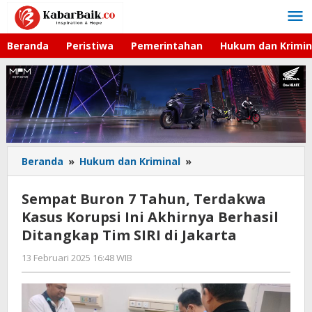
Lewati
ke
konten
Beranda
Peristiwa
Pemerintahan
Hukum dan Krimin
Beranda
»
Hukum dan Kriminal
»
Sempat
Buron
7
Sempat Buron 7 Tahun, Terdakwa
Tahun,
Kasus Korupsi Ini Akhirnya Berhasil
Terdakwa
Ditangkap Tim SIRI di Jakarta
Kasus
Korupsi
13 Februari 2025 16:48 WIB
oleh
Ini
Faisal
Akhirnya
Berhasil
Ditangkap