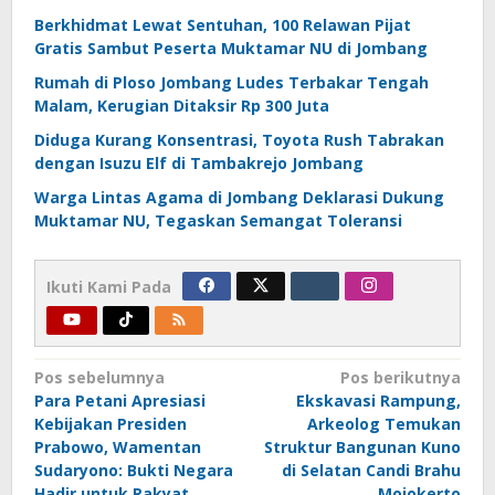
Berkhidmat Lewat Sentuhan, 100 Relawan Pijat
Gratis Sambut Peserta Muktamar NU di Jombang
Rumah di Ploso Jombang Ludes Terbakar Tengah
Malam, Kerugian Ditaksir Rp 300 Juta
Diduga Kurang Konsentrasi, Toyota Rush Tabrakan
dengan Isuzu Elf di Tambakrejo Jombang
Warga Lintas Agama di Jombang Deklarasi Dukung
Muktamar NU, Tegaskan Semangat Toleransi
Ikuti Kami Pada
Navigasi
Pos sebelumnya
Pos berikutnya
Para Petani Apresiasi
Ekskavasi Rampung,
pos
Kebijakan Presiden
Arkeolog Temukan
Prabowo, Wamentan
Struktur Bangunan Kuno
Sudaryono: Bukti Negara
di Selatan Candi Brahu
Hadir untuk Rakyat
Mojokerto