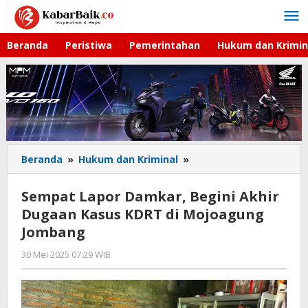
Lewati
ke
konten
Beranda
Peristiwa
Pemerintahan
Hukum dan Krimin
Beranda
»
Hukum dan Kriminal
»
Sempat
Lapor
Damkar,
Sempat Lapor Damkar, Begini Akhir
Begini
Dugaan Kasus KDRT di Mojoagung
Akhir
Jombang
Dugaan
Kasus
30 Mei 2025 07:29 WIB
oleh
KDRT
Andika
di
DP
Mojoagung
Jombang