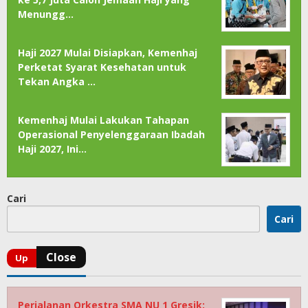
Menungg…
Haji 2027 Mulai Disiapkan, Kemenhaj
Perketat Syarat Kesehatan untuk
Tekan Angka …
Kemenhaj Mulai Lakukan Tahapan
Operasional Penyelenggaraan Ibadah
Haji 2027, Ini…
Cari
Cari
Perjalanan Orkestra SMA NU 1 Gresik: