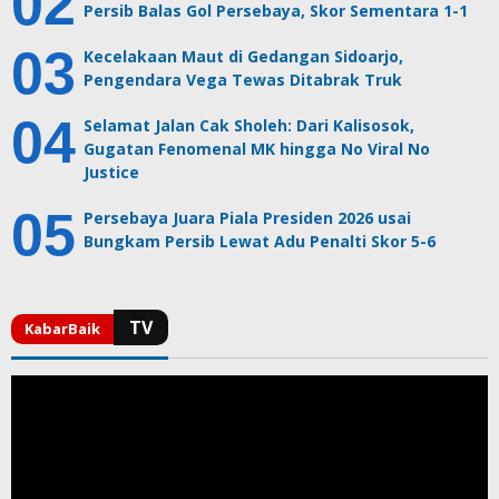
Persib Balas Gol Persebaya, Skor Sementara 1-1
Kecelakaan Maut di Gedangan Sidoarjo,
Pengendara Vega Tewas Ditabrak Truk
Selamat Jalan Cak Sholeh: Dari Kalisosok,
Gugatan Fenomenal MK hingga No Viral No
Justice
Persebaya Juara Piala Presiden 2026 usai
Bungkam Persib Lewat Adu Penalti Skor 5-6