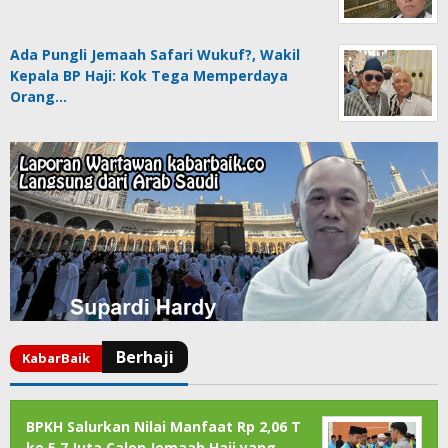
Ada Pungli Jemaah Safari Wukuf?, Wakil
Kepala BP Haji: Kok Tega Memperdaya
Orang…
BPKH Salurkan Nilai Manfaat Rp 2,06 T
ke 5,7 Juta Calon Jemaah Haji yang