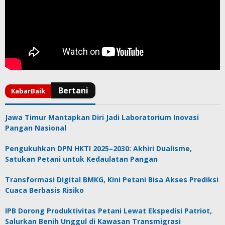
Jawa Timur Mantapkan Diri Jadi Laboratorium Inovasi
Pangan Nasional
Pengukuhkan DPN HKTI 2025–2030: Akhiri Dualisme,
Satukan Petani untuk Kedaulatan Pangan
Transformasi Digital BMKG, Kini Petani Bisa Akses Prediksi
Cuaca Berbasis Risiko
IPB Dorong Produktivitas Petani Lewat Ekspedisi Patriot,
Salurkan Benih Unggul di Kawasan Transmigrasi