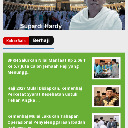
BPKH Salurkan Nilai Manfaat Rp 2,06 T
ke 5,7 Juta Calon Jemaah Haji yang
Menungg…
Haji 2027 Mulai Disiapkan, Kemenhaj
Perketat Syarat Kesehatan untuk
Tekan Angka …
Kemenhaj Mulai Lakukan Tahapan
Operasional Penyelenggaraan Ibadah