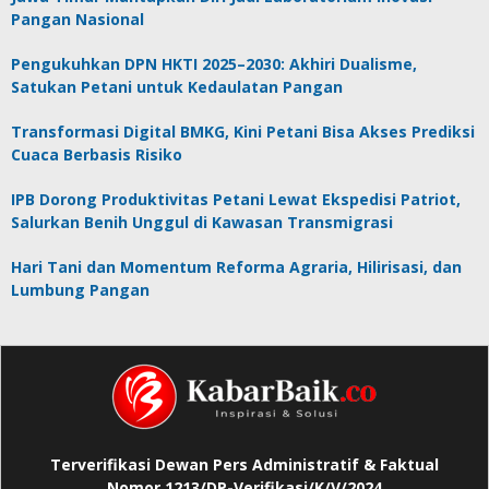
Pangan Nasional
Pengukuhkan DPN HKTI 2025–2030: Akhiri Dualisme,
Satukan Petani untuk Kedaulatan Pangan
Transformasi Digital BMKG, Kini Petani Bisa Akses Prediksi
Cuaca Berbasis Risiko
IPB Dorong Produktivitas Petani Lewat Ekspedisi Patriot,
Salurkan Benih Unggul di Kawasan Transmigrasi
Hari Tani dan Momentum Reforma Agraria, Hilirisasi, dan
Lumbung Pangan
Terverifikasi Dewan Pers Administratif & Faktual
Nomor 1213/DP-Verifikasi/K/V/2024