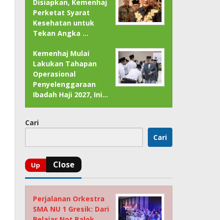
Disiapkan, Kemenhaj
Perketat Syarat
Kesehatan untuk
Tekan Angka …
Kemenhaj Mulai
Lakukan Tahapan
Operasional
Penyelenggaraan
Ibadah Haji 2027, Ini…
Cari
Cari
Perjalanan Orkestra
SMA NU 1 Gresik: Dari
Belajar Not Balok