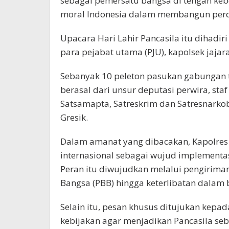
sebagai pemersatu bangsa di tengah ke
moral Indonesia dalam membangun per
Upacara Hari Lahir Pancasila itu dihadi
para pejabat utama (PJU), kapolsek jajara
Sebanyak 10 peleton pasukan gabungan t
berasal dari unsur deputasi perwira, staf P
Satsamapta, Satreskrim dan Satresnarkob
Gresik.
Dalam amanat yang dibacakan, Kapolres j
internasional sebagai wujud implementas
Peran itu diwujudkan melalui pengirima
Bangsa (PBB) hingga keterlibatan dalam 
Selain itu, pesan khusus ditujukan kep
kebijakan agar menjadikan Pancasila se