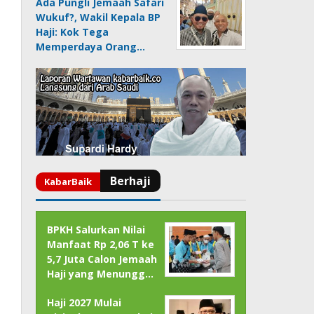
Ada Pungli Jemaah Safari
Wukuf?, Wakil Kepala BP
Haji: Kok Tega
Memperdaya Orang…
BPKH Salurkan Nilai
Manfaat Rp 2,06 T ke
5,7 Juta Calon Jemaah
Haji yang Menungg…
Haji 2027 Mulai