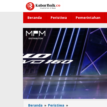
Lewati
ke
konten
Beranda
Peristiwa
Pemerintahan
Beranda
»
Peristiwa
»
Kapolres