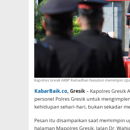
Kapolres Gresik AKBP Ramadhan Nasution memimpin Upacara
KabarBaik.co
, Gresik
– Kapolres Gresik
personel Polres Gresik untuk mengimplem
kehidupan sehari-hari, bukan sekadar m
Pesan itu disampaikan saat memimpin up
halaman Mapolres Gresik, Jalan Dr. Wah