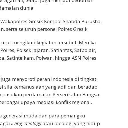
beragaman, tetapi juga menjadi pedoman
damaian dunia.
ri Wakapolres Gresik Kompol Shabda Purusha,
n, serta seluruh personel Polres Gresik.
urut mengikuti kegiatan tersebut. Mereka
olres, Polsek jajaran, Satlantas, Satpolair,
a, Satintelkam, Polwan, hingga ASN Polres
uga menyoroti peran Indonesia di tingkat
i sila kemanusiaan yang adil dan beradab.
n pasukan perdamaian Perserikatan Bangsa-
berbagai upaya mediasi konflik regional.
ada generasi muda dan para pemangku
bagai
living ideology
atau ideologi yang hidup