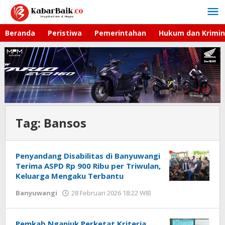
Lewati
ke
konten
Beranda
Peristiwa
Pemerintahan
Hukum dan Krimin
Tag:
Bansos
Penyandang Disabilitas di Banyuwangi
Terima ASPD Rp 900 Ribu per Triwulan,
Keluarga Mengaku Terbantu
Banyuwangi
28 Februari 2026 18:22 WIB
oleh
Gagah
Saputra
Pemkab Nganjuk Perketat Kriteria