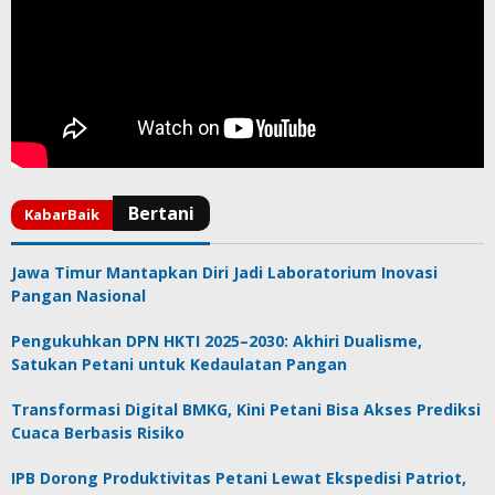
Jawa Timur Mantapkan Diri Jadi Laboratorium Inovasi
Pangan Nasional
Pengukuhkan DPN HKTI 2025–2030: Akhiri Dualisme,
Satukan Petani untuk Kedaulatan Pangan
Transformasi Digital BMKG, Kini Petani Bisa Akses Prediksi
Cuaca Berbasis Risiko
IPB Dorong Produktivitas Petani Lewat Ekspedisi Patriot,