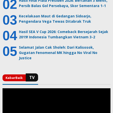
Hasil Final Piala Presiden 2026: Bertahan 3 Menit,
Persib Balas Gol Persebaya, Skor Sementara 1-1
Kecelakaan Maut di Gedangan Sidoarjo,
Pengendara Vega Tewas Ditabrak Truk
Hasil SEA V Cup 2026: Comeback Bersejarah Sejak
2019! Indonesia Tumbangkan Vietnam 3-2
Selamat Jalan Cak Sholeh: Dari Kalisosok,
Gugatan Fenomenal MK hingga No Viral No
Justice