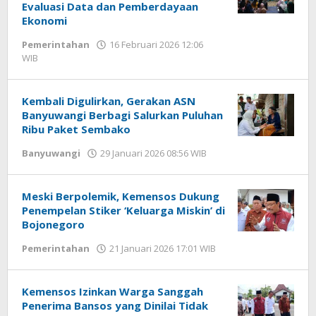
Evaluasi Data dan Pemberdayaan
Ekonomi
Pemerintahan
16 Februari 2026 12:06
WIB
oleh
Gagah
Saputra
Kembali Digulirkan, Gerakan ASN
Banyuwangi Berbagi Salurkan Puluhan
Ribu Paket Sembako
Banyuwangi
29 Januari 2026 08:56 WIB
oleh
Gagah
Saputra
Meski Berpolemik, Kemensos Dukung
Penempelan Stiker ‘Keluarga Miskin’ di
Bojonegoro
Pemerintahan
21 Januari 2026 17:01 WIB
oleh
Faisal
Kemensos Izinkan Warga Sanggah
Penerima Bansos yang Dinilai Tidak