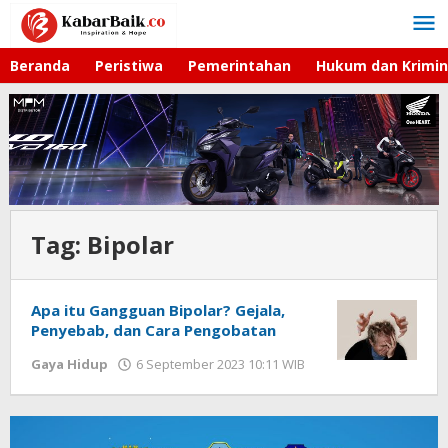
Lewati
ke
konten
Beranda
Peristiwa
Pemerintahan
Hukum dan Krimin
Tag:
Bipolar
Apa itu Gangguan Bipolar? Gejala,
Penyebab, dan Cara Pengobatan
Gaya Hidup
6 September 2023 10:11 WIB
oleh
Azka