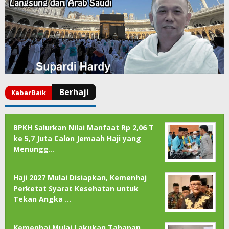
BPKH Salurkan Nilai Manfaat Rp 2,06 T
ke 5,7 Juta Calon Jemaah Haji yang
Menungg…
Haji 2027 Mulai Disiapkan, Kemenhaj
Perketat Syarat Kesehatan untuk
Tekan Angka …
Kemenhaj Mulai Lakukan Tahapan