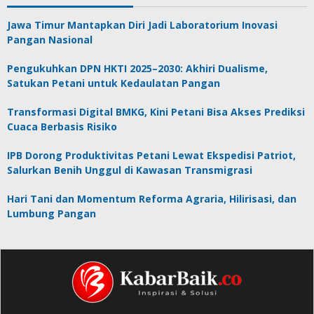
Jawa Timur Mantapkan Diri Jadi Laboratorium Inovasi
Pangan Nasional
Pengukuhkan DPN HKTI 2025–2030: Akhiri Dualisme,
Satukan Petani untuk Kedaulatan Pangan
Transformasi Digital BMKG, Kini Petani Bisa Akses Prediksi
Cuaca Berbasis Risiko
IPB Dorong Produktivitas Petani Lewat Ekspedisi Patriot,
Salurkan Benih Unggul di Kawasan Transmigrasi
Hari Tani dan Momentum Reforma Agraria, Hilirisasi, dan
Lumbung Pangan