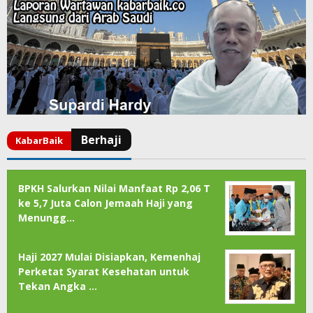
BPKH Salurkan Nilai Manfaat Rp 2,06 T
ke 5,7 Juta Calon Jemaah Haji yang
Menungg…
Haji 2027 Mulai Disiapkan, Kemenhaj
Perketat Syarat Kesehatan untuk
Tekan Angka …