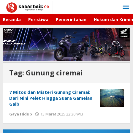
Lewati
ke
konten
Beranda
Peristiwa
Pemerintahan
Hukum dan Krimin
Tag:
Gunung ciremai
7 Mitos dan Misteri Gunung Ciremai:
Dari Nini Pelet Hingga Suara Gamelan
Gaib
Gaya Hidup
13 Maret 2025 22:30 WIB
oleh
Lilis
Dewi