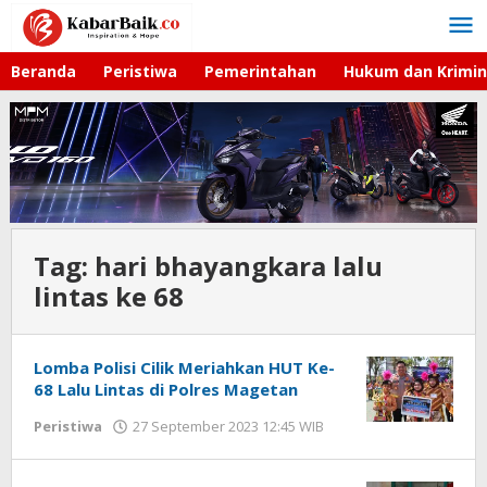
Lewati
ke
konten
Beranda
Peristiwa
Pemerintahan
Hukum dan Krimin
Tag:
hari bhayangkara lalu
lintas ke 68
Lomba Polisi Cilik Meriahkan HUT Ke-
68 Lalu Lintas di Polres Magetan
Peristiwa
27 September 2023 12:45 WIB
oleh
Andika
DP