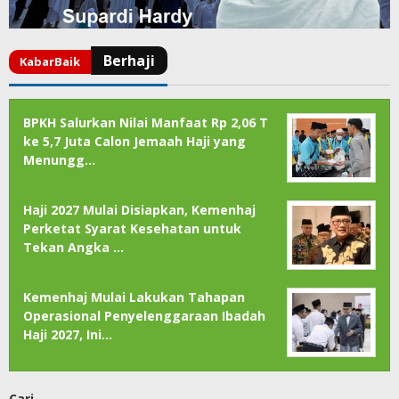
BPKH Salurkan Nilai Manfaat Rp 2,06 T
ke 5,7 Juta Calon Jemaah Haji yang
Menungg…
Haji 2027 Mulai Disiapkan, Kemenhaj
Perketat Syarat Kesehatan untuk
Tekan Angka …
Kemenhaj Mulai Lakukan Tahapan
Operasional Penyelenggaraan Ibadah
Haji 2027, Ini…
Cari