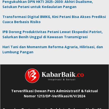
Pengukuhkan DPN HKTI 2025–2030: Akhiri Dualisme,
Satukan Petani untuk Kedaulatan Pangan
Transformasi Digital BMKG, Kini Petani Bisa Akses Prediksi
Cuaca Berbasis Risiko
IPB Dorong Produktivitas Petani Lewat Ekspedisi Patriot,
Salurkan Benih Unggul di Kawasan Transmigrasi
Hari Tani dan Momentum Reforma Agraria, Hilirisasi, dan
Lumbung Pangan
Terverifikasi Dewan Pers Administratif & Faktual
Nomor 1213/DP-Verifikasi/K/V/2024