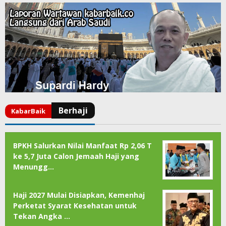
BPKH Salurkan Nilai Manfaat Rp 2,06 T
ke 5,7 Juta Calon Jemaah Haji yang
Menungg…
Haji 2027 Mulai Disiapkan, Kemenhaj
Perketat Syarat Kesehatan untuk
Tekan Angka …