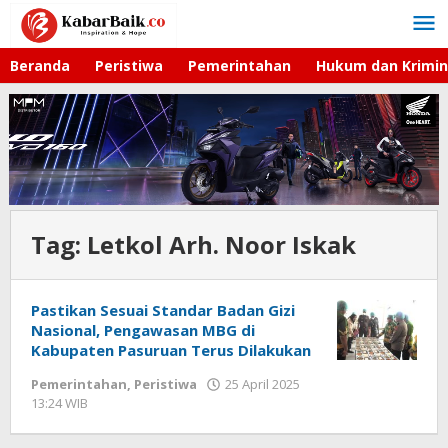
Lewati
ke
konten
Beranda
Peristiwa
Pemerintahan
Hukum dan Krimin
Tag:
Letkol Arh. Noor Iskak
Pastikan Sesuai Standar Badan Gizi
Nasional, Pengawasan MBG di
Kabupaten Pasuruan Terus Dilakukan
Pemerintahan
,
Peristiwa
25 April 2025
13:24 WIB
oleh
Faisal