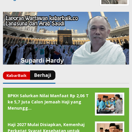
BPKH Salurkan Nilai Manfaat Rp 2,06 T
ke 5,7 Juta Calon Jemaah Haji yang
Menungg…
Haji 2027 Mulai Disiapkan, Kemenhaj
Perketat Syarat Kesehatan untuk