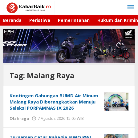
Lewati
ke
konten
Beranda
Peristiwa
Pemerintahan
Hukum dan Krimin
Tag:
Malang Raya
Kontingen Gabungan BUMD Air Minum
Malang Raya Diberangkatkan Menuju
Seleksi PORPAMNAS IX 2026
Olahraga
7 Agustus 2026 15:05 WIB
oleh
Imam
WD
Turnamen Catur Bahagia SIWO PWI