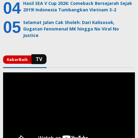
Hasil SEA V Cup 2026: Comeback Bersejarah Sejak
2019! Indonesia Tumbangkan Vietnam 3-2
Selamat Jalan Cak Sholeh: Dari Kalisosok,
Gugatan Fenomenal MK hingga No Viral No
Justice