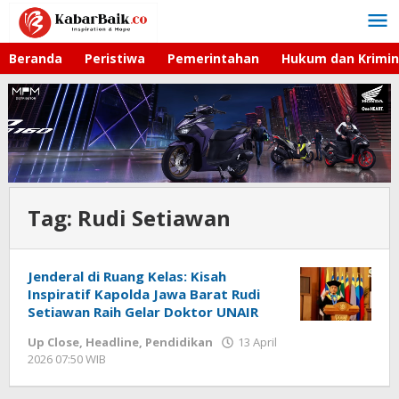
Lewati
ke
konten
Beranda
Peristiwa
Pemerintahan
Hukum dan Krimin
Tag:
Rudi Setiawan
Jenderal di Ruang Kelas: Kisah
Inspiratif Kapolda Jawa Barat Rudi
Setiawan Raih Gelar Doktor UNAIR
Up Close
,
Headline
,
Pendidikan
13 April
2026 07:50 WIB
oleh
Hardy