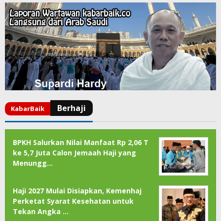
BPKH Salurkan Nilai Manfaat Rp 2,06 T
ke 5,7 Juta Calon Jemaah Haji yang
Menungg…
Haji 2027 Mulai Disiapkan, Kemenhaj
Perketat Syarat Kesehatan untuk
Tekan Angka …