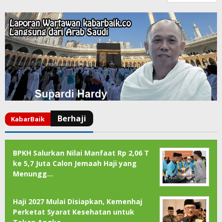
BPKH Salurkan Nilai Manfaat Rp 2,06 T
ke 5,7 Juta Calon Jemaah Haji yang
Menungg…
Haji 2027 Mulai Disiapkan, Kemenhaj
Perketat Syarat Kesehatan untuk