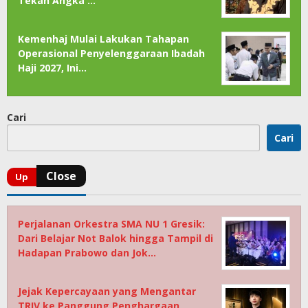
Tekan Angka …
Kemenhaj Mulai Lakukan Tahapan
Operasional Penyelenggaraan Ibadah
Haji 2027, Ini…
Cari
Cari
Perjalanan Orkestra SMA NU 1 Gresik:
Dari Belajar Not Balok hingga Tampil di
Hadapan Prabowo dan Jok…
Jejak Kepercayaan yang Mengantar
TRIV ke Panggung Penghargaan