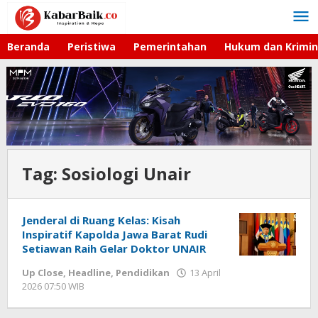
Lewati
ke
konten
Beranda
Peristiwa
Pemerintahan
Hukum dan Krimin
Tag:
Sosiologi Unair
Jenderal di Ruang Kelas: Kisah
Inspiratif Kapolda Jawa Barat Rudi
Setiawan Raih Gelar Doktor UNAIR
Up Close
,
Headline
,
Pendidikan
13 April
2026 07:50 WIB
oleh
Hardy