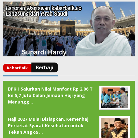
BPKH Salurkan Nilai Manfaat Rp 2,06 T
ke 5,7 Juta Calon Jemaah Haji yang
Menungg…
Haji 2027 Mulai Disiapkan, Kemenhaj
Perketat Syarat Kesehatan untuk
Tekan Angka …