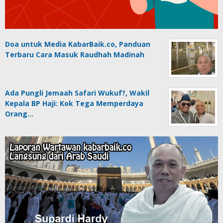
Doa untuk Media KabarBaik.co, Panduan
Terbaru Cara Masuk Raudhah Madinah
Ada Pungli Jemaah Safari Wukuf?, Wakil
Kepala BP Haji: Kok Tega Memperdaya
Orang…