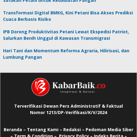
Satukan Petani untuk Kedaulatan Pangan
Transformasi Digital BMKG, Kini Petani Bisa Akses Prediksi
Cuaca Berbasis Risiko
IPB Dorong Produktivitas Petani Lewat Ekspedisi Patriot,
Salurkan Benih Unggul di Kawasan Transmigrasi
Hari Tani dan Momentum Reforma Agraria, Hilirisasi, dan
Lumbung Pangan
Terverifikasi Dewan Pers Administratif & Faktual
Nomor 1213/DP-Verifikasi/K/V/2024
Beranda
–
Tentang Kami –
Redaksi –
Pedoman Media Siber
–
Term & Condition –
Privacy Policy
–
Indeks Berita –