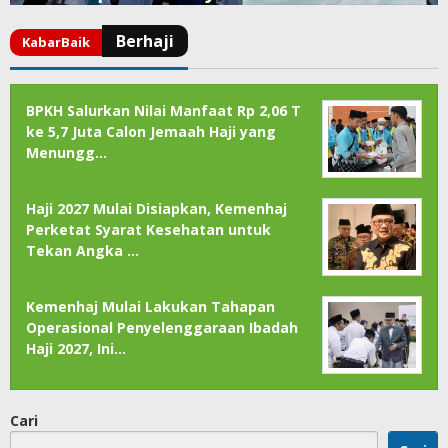
BPKH Salurkan Nilai Manfaat Rp 2,06 T
ke 5,7 Juta Calon Jemaah Haji yang
Menungg…
Haji 2027 Mulai Disiapkan, Kemenhaj
Perketat Syarat Kesehatan untuk
Tekan Angka …
Kemenhaj Mulai Lakukan Tahapan
Operasional Penyelenggaraan Ibadah
Haji 2027, Ini…
Cari