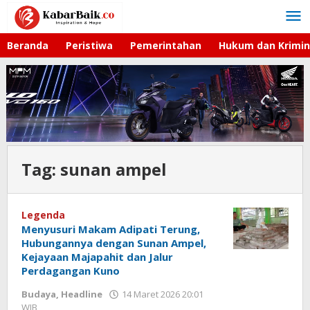
Lewati
ke
konten
Beranda
Peristiwa
Pemerintahan
Hukum dan Krimin
Tag:
sunan ampel
Legenda
Menyusuri Makam Adipati Terung,
Hubungannya dengan Sunan Ampel,
Kejayaan Majapahit dan Jalur
Perdagangan Kuno
Budaya
,
Headline
14 Maret 2026 20:01
WIB
oleh