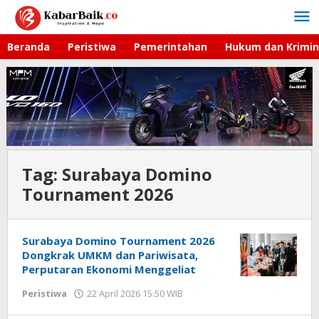
Lewati
ke
konten
Beranda
Peristiwa
Pemerintahan
Hukum dan Krimin
Tag:
Surabaya Domino
Tournament 2026
Surabaya Domino Tournament 2026
Dongkrak UMKM dan Pariwisata,
Perputaran Ekonomi Menggeliat
Peristiwa
22 April 2026 15:50 WIB
oleh
Gagah