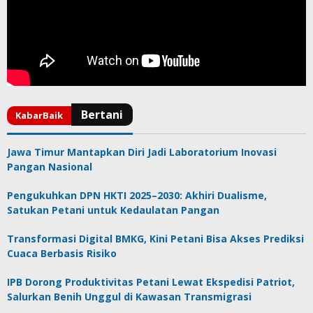
Jawa Timur Mantapkan Diri Jadi Laboratorium Inovasi
Pangan Nasional
Pengukuhkan DPN HKTI 2025–2030: Akhiri Dualisme,
Satukan Petani untuk Kedaulatan Pangan
Transformasi Digital BMKG, Kini Petani Bisa Akses Prediksi
Cuaca Berbasis Risiko
IPB Dorong Produktivitas Petani Lewat Ekspedisi Patriot,
Salurkan Benih Unggul di Kawasan Transmigrasi