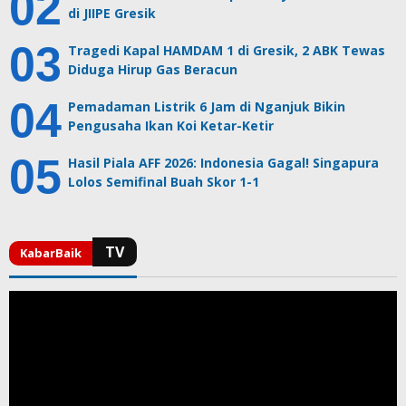
di JIIPE Gresik
Tragedi Kapal HAMDAM 1 di Gresik, 2 ABK Tewas
Diduga Hirup Gas Beracun
Pemadaman Listrik 6 Jam di Nganjuk Bikin
Pengusaha Ikan Koi Ketar-Ketir
Hasil Piala AFF 2026: Indonesia Gagal! Singapura
Lolos Semifinal Buah Skor 1-1