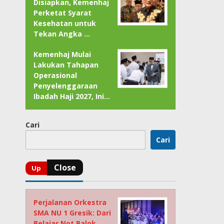
Disiapkan, Kemenhaj
Perketat Syarat
Kesehatan untuk
Tekan Angka …
Kemenhaj Mulai
Lakukan Tahapan
Operasional
Penyelenggaraan
Ibadah Haji 2027, Ini…
Cari
Cari
Perjalanan Orkestra
SMA NU 1 Gresik: Dari
Belajar Not Balok