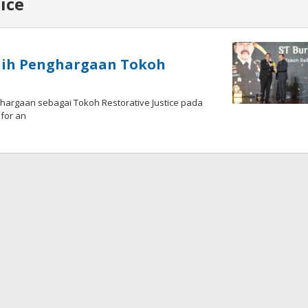
ice
aih Penghargaan Tokoh
hargaan sebagai Tokoh Restorative Justice pada
for an
eh
spati