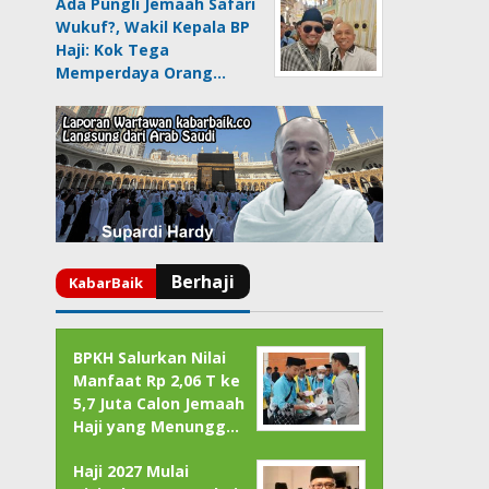
Ada Pungli Jemaah Safari
Wukuf?, Wakil Kepala BP
Haji: Kok Tega
Memperdaya Orang…
BPKH Salurkan Nilai
Manfaat Rp 2,06 T ke
5,7 Juta Calon Jemaah
Haji yang Menungg…
Haji 2027 Mulai