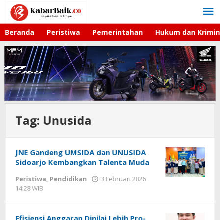
Lewati
ke
konten
Beranda
Peristiwa
Pemerintahan
Hukum dan Krimin
Tag:
Unusida
JNE Gandeng UMSIDA dan UNUSIDA
Sidoarjo Kembangkan Talenta Muda
Peristiwa
,
Pendidikan
3 Februari 2026
14:28 WIB
oleh
Gagah
Saputra
Efisiensi Anggaran Dinilai Lebih Pro-