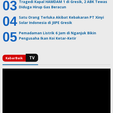
Tragedi Kapal HAMDAM 1 di Gresik, 2 ABK Tewas
Diduga Hirup Gas Beracun
Satu Orang Terluka Akibat Kebakaran PT Xinyi
Solar Indonesia di JIIPE Gresik
Pemadaman Listrik 6 Jam di Nganjuk Bikin
Pengusaha Ikan Koi Ketar-Ketir