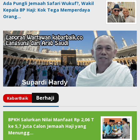
Ada Pungli Jemaah Safari Wukuf?, Wakil
Kepala BP Haji: Kok Tega Memperdaya
Orang…
BPKH Salurkan Nilai Manfaat Rp 2,06 T
ke 5,7 Juta Calon Jemaah Haji yang
Menungg…