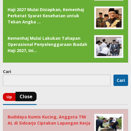
Haji 2027 Mulai Disiapkan, Kemenhaj
Perketat Syarat Kesehatan untuk
Tekan Angka …
Kemenhaj Mulai Lakukan Tahapan
Operasional Penyelenggaraan Ibadah
Haji 2027, Ini…
Cari
Cari
Budidaya Kumis Kucing, Anggota TNI
AL di Sidoarjo Ciptakan Lapangan Kerja