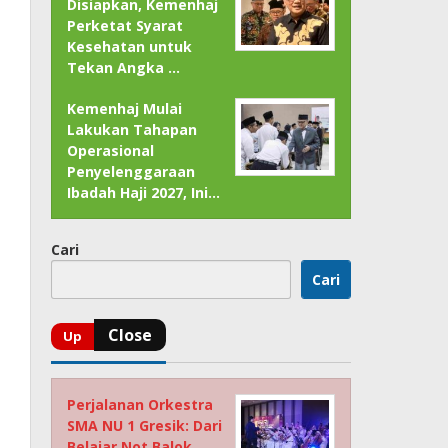
Disiapkan, Kemenhaj
Perketat Syarat
Kesehatan untuk
Tekan Angka …
Kemenhaj Mulai
Lakukan Tahapan
Operasional
Penyelenggaraan
Ibadah Haji 2027, Ini…
Cari
Cari
Perjalanan Orkestra
SMA NU 1 Gresik: Dari
Belajar Not Balok