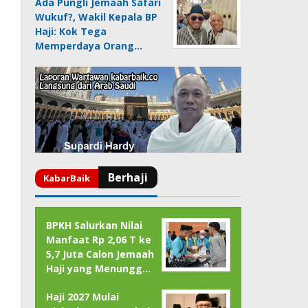
Ada Pungli Jemaah Safari
Wukuf?, Wakil Kepala BP
Haji: Kok Tega
Memperdaya Orang…
BPKH Salurkan Nilai
Manfaat Rp 2,06 T ke
5,7 Juta Calon Jemaah
Haji yang Menungg…
Haji 2027 Mulai