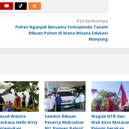
Pos berikutnya
Polres Nganjuk Bersama Forkopimda Tanam
Ribuan Pohon di Wana Wisata Edukasi
Manyung
Jasad Wanita
Sambut Ribuan
Wagub NTB dan
Berkaus Hello Kitty
Peserta Muktamar
Wali Kota Matar
Ditemukan
NU, Ponpes Bahrul
Pimpin Gerakan