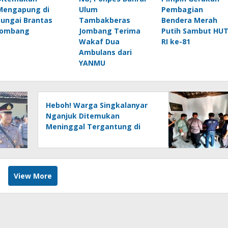
Mengapung di
Ulum
Pembagian
Sungai Brantas
Tambakberas
Bendera Merah
Jombang
Jombang Terima
Putih Sambut HU
Wakaf Dua
RI ke-81
Ambulans dari
YANMU
Heboh! Warga Singkalanyar
Nganjuk Ditemukan
Meninggal Tergantung di
Pohon Sukun
View More