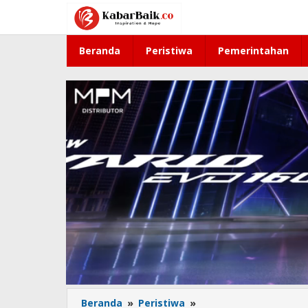
Lewati
ke
konten
Beranda
Peristiwa
Pemerintahan
Beranda
»
Peristiwa
»
Tingkatkan