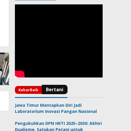
T
Jawa Timur Mantapkan Diri Jadi
Laboratorium Inovasi Pangan Nasional
Pengukuhkan DPN HKTI 2025–2030: Akhiri
Dualisme, Satukan Petani untuk