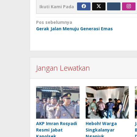
Ikuti Kami Pada
Navigasi
Pos sebelumnya
Gerak Jalan Menuju Generasi Emas
pos
Jangan Lewatkan
AKP Imran Rosyadi
Heboh! Warga
Resmi Jabat
Singkalanyar
Kapolsek
Nganjuk