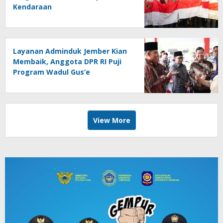
Kendaraan
Layanan Adminduk Jember Kian
Membaik, Anggota DPR RI Puji
Program Wadul Gus’e
View More