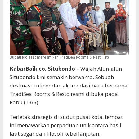
Farm
to
Table
dan
Keberlanjutan
Bupati Rio saat meresmikan TradiSea Rooms & Rest. (Ist)
KabarBaik.co, Situbondo
– Wajah Alun-alun
Situbondo kini semakin berwarna. Sebuah
destinasi kuliner dan akomodasi baru bernama
TradiSea Rooms & Resto resmi dibuka pada
Rabu (13/5).
Terletak strategis di sudut pusat kota, tempat
ini menawarkan perpaduan unik antara hasil
laut segar dan filosofi keberlanjutan.