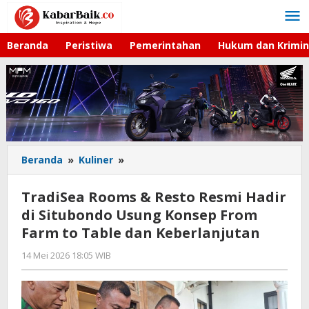
Lewati
ke
konten
Beranda
Peristiwa
Pemerintahan
Hukum dan Krimin
Beranda
»
Kuliner
»
TradiSea
Rooms
&
TradiSea Rooms & Resto Resmi Hadir
Resto
di Situbondo Usung Konsep From
Resmi
Farm to Table dan Keberlanjutan
Hadir
di
14 Mei 2026 18:05 WIB
oleh
Situbondo
Gagah
Usung
Saputra
Konsep
From