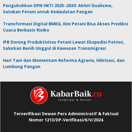
Pengukuhkan DPN HKTI 2025–2030: Akhiri Dualisme,
Satukan Petani untuk Kedaulatan Pangan
Transformasi Digital BMKG, Kini Petani Bisa Akses Prediksi
Cuaca Berbasis Risiko
IPB Dorong Produktivitas Petani Lewat Ekspedisi Patriot,
Salurkan Benih Unggul di Kawasan Transmigrasi
Hari Tani dan Momentum Reforma Agraria, Hilirisasi, dan
Lumbung Pangan
Terverifikasi Dewan Pers Administratif & Faktual
Nomor 1213/DP-Verifikasi/K/V/2024