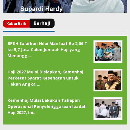
BPKH Salurkan Nilai Manfaat Rp 2,06 T
ke 5,7 Juta Calon Jemaah Haji yang
Menungg…
Haji 2027 Mulai Disiapkan, Kemenhaj
Perketat Syarat Kesehatan untuk
Tekan Angka …
Kemenhaj Mulai Lakukan Tahapan
Operasional Penyelenggaraan Ibadah
Haji 2027, Ini…