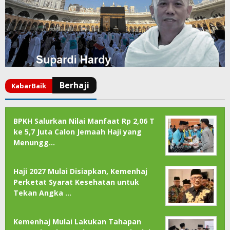
BPKH Salurkan Nilai Manfaat Rp 2,06 T
ke 5,7 Juta Calon Jemaah Haji yang
Menungg…
Haji 2027 Mulai Disiapkan, Kemenhaj
Perketat Syarat Kesehatan untuk
Tekan Angka …
Kemenhaj Mulai Lakukan Tahapan