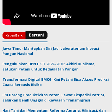
Jawa Timur Mantapkan Diri Jadi Laboratorium Inovasi
Pangan Nasional
Pengukuhkan DPN HKTI 2025–2030: Akhiri Dualisme,
Satukan Petani untuk Kedaulatan Pangan
Transformasi Digital BMKG, Kini Petani Bisa Akses Prediksi
Cuaca Berbasis Risiko
IPB Dorong Produktivitas Petani Lewat Ekspedisi Patriot,
Salurkan Benih Unggul di Kawasan Transmigrasi
Hari Tani dan Momentum Reforma Agraria, Hilirisasi, dan