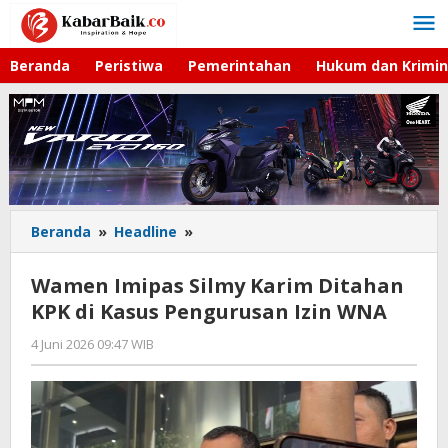
Lewati
ke
konten
Beranda
Peristiwa
Pemerintahan
Hukum dan Krimin
Beranda
»
Headline
»
Wamen
Imipas
Silmy
Wamen Imipas Silmy Karim Ditahan
Karim
KPK di Kasus Pengurusan Izin WNA
Ditahan
KPK
4 Juni 2026 09:47 WIB
oleh
di
Imam
Kasus
WD
Pengurusan
Izin
WNA