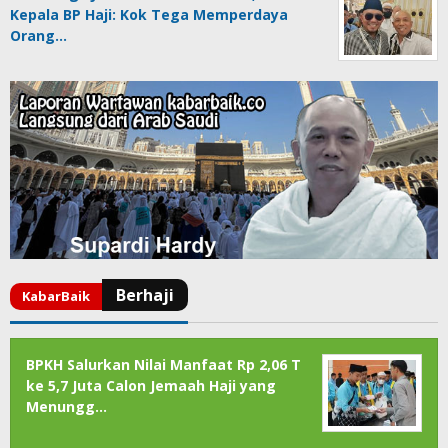
Kepala BP Haji: Kok Tega Memperdaya
Orang…
BPKH Salurkan Nilai Manfaat Rp 2,06 T
ke 5,7 Juta Calon Jemaah Haji yang
Menungg…