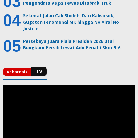
Pengendara Vega Tewas Ditabrak Truk
Selamat Jalan Cak Sholeh: Dari Kalisosok,
Gugatan Fenomenal MK hingga No Viral No
Justice
Persebaya Juara Piala Presiden 2026 usai
Bungkam Persib Lewat Adu Penalti Skor 5-6