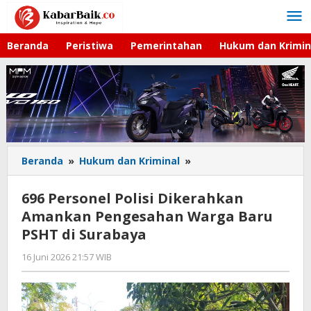
Lewati
ke
konten
Beranda
Peristiwa
Pemerintahan
Hukum dan Krimin
Beranda
»
Hukum dan Kriminal
»
696
Personel
Polisi
696 Personel Polisi Dikerahkan
Dikerahkan
Amankan Pengesahan Warga Baru
Amankan
PSHT di Surabaya
Pengesahan
Warga
16 Juni 2026 21:57 WIB
oleh
Baru
Imam
PSHT
WD
di
Surabaya