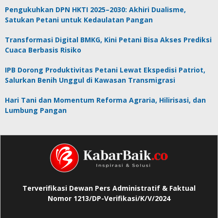
Pengukuhkan DPN HKTI 2025–2030: Akhiri Dualisme,
Satukan Petani untuk Kedaulatan Pangan
Transformasi Digital BMKG, Kini Petani Bisa Akses Prediksi
Cuaca Berbasis Risiko
IPB Dorong Produktivitas Petani Lewat Ekspedisi Patriot,
Salurkan Benih Unggul di Kawasan Transmigrasi
Hari Tani dan Momentum Reforma Agraria, Hilirisasi, dan
Lumbung Pangan
Terverifikasi Dewan Pers Administratif & Faktual
Nomor 1213/DP-Verifikasi/K/V/2024