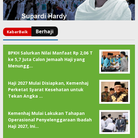
BPKH Salurkan Nilai Manfaat Rp 2,06 T
ke 5,7 Juta Calon Jemaah Haji yang
Menungg…
Haji 2027 Mulai Disiapkan, Kemenhaj
Perketat Syarat Kesehatan untuk
Tekan Angka …
Kemenhaj Mulai Lakukan Tahapan
Operasional Penyelenggaraan Ibadah
Haji 2027, Ini…