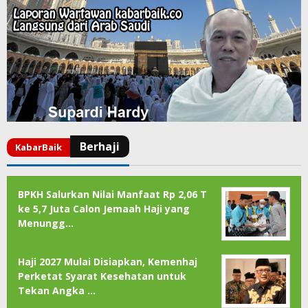
BPKH Salurkan Nilai Manfaat Rp 2,06 T
ke 5,7 Juta Calon Jemaah Haji yang
Menungg…
Haji 2027 Mulai Disiapkan, Kemenhaj
Perketat Syarat Kesehatan untuk
Tekan Angka …